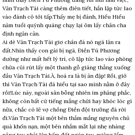
Văn Trạch Tài càng thêm điên tiết, hắn lập tức lao
vào đánh cô tới tấp.Thấy mẹ bị đánh, Hiểu Hiểu
năm tuổi quýnh quáng chạy lại ôm lấy chân cha
định ngăn cản.
Ai dè Văn Trạch Tài giơ chân đá nó ngã lăn ra
đất.Nhìn thấy con gái bị ngã, Điền Tú Phương
dường như mất hết lý trí, cô lập tức lao vào phòng
chứa củi rút lấy một thanh gỗ giáng thẳng xuống
đầu Văn Trạch Tài.À, hoá ra là bị ăn đập! Rồi, giờ
thì Văn Trạch Tài đã hiểu tại sao mình nằm ở đây
rồi!Lúc này, ngoài sân bỗng nhiên im phăng phắc,
không còn bất cứ tiếng mắng chửi hay khóc lóc gì
nữa, chắc có lẽ vợ chồng Điền đội trưởng đã rời
đi.Văn Trạch Tài một bên thầm mắng nguyên chủ
quá khốn nạn, một bên nhắm mắt lại nhẹ nhàng
nâng tay phải lên bấm đốt ngón tay, miệng lẩm