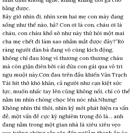
bằng được.
Bây giờ nhìn đi, nhìn xem hai mẹ con mày đang
sống như thế nào, hả? Con ơi là con, cháu ơi là
cháu, con cháu khổ sở như này thử hỏi một mai
cha mẹ chết đi làm sao nhắm mắt được đây?”Rõ
ràng người đàn bà đang vô cùng kích động,
không chỉ đau lòng vì thương con thương cháu
mà còn giận điên bởi cái đứa con gái qua vô tri
ngu muội này.Cơn đau trên đầu khiến Văn Trạch
Tài hít thở khó khăn, cả người như cạn kiệt sức
lực, muốn nhấc tay lên cũng không nổi, chỉ có thể
nằm im nhìn chòng chọc lên nóc nhà.Nhưng!
Không nhìn thì thôi, nhìn kỹ mới phát hiện ra vấn
đề, một vấn đề cực kỳ nghiêm trọng đó là… anh
đang nằm trong một gian nhà lá xiêu xiêu vẹo
vẹo tưởng chừng sắp sập đến nơi!Âm thanh ồn ào