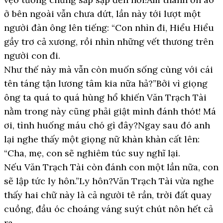
ở bên ngoài vẫn chưa dứt, lần này tới lượt một
người đàn ông lên tiếng: “Con nhìn đi, Hiểu Hiểu
gầy trơ cả xương, rồi nhìn những vết thương trên
người con đi.
Như thế này mà vẫn còn muốn sống cùng với cái
tên táng tận lương tâm kia nữa hả?”Bởi vì giọng
ông ta quá to quá hùng hổ khiến Văn Trạch Tài
nằm trong này cũng phải giật mình đánh thót! Má
ơi, tình huống máu chó gì đây?Ngay sau đó anh
lại nghe thấy một giọng nữ khàn khàn cất lên:
“Cha, mẹ, con sẽ nghiêm túc suy nghĩ lại.
Nếu Văn Trạch Tài còn đánh con một lần nữa, con
sẽ lập tức ly hôn.”Ly hôn?Văn Trạch Tài vừa nghe
thấy hai chữ này là cả người tê rần, trời đất quay
cuồng, đầu óc choáng váng suýt chút nôn hết cả
ra.