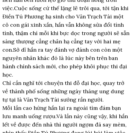
việc.Cuộc sống cứ thế lặng lẽ trôi qua, tới tận khi
Điền Tú Phương hạ sinh cho Văn Trạch Tài một
cô con gái xinh xắn, hắn vẫn không sửa đổi tính
tình, thậm chí mỗi khi bực dọc trong người sẽ sẵn
sàng thượng cẳng chân hạ cẳng tay với hai mẹ
con.Sở dĩ hắn ra tay đánh vợ đánh con còn một
nguyên nhân khác đó là lúc này bên trên ban
hành chính sách mới, cho phép khôi phục thi đại
học.
Chỉ cần nghĩ tới chuyện thi đỗ đại học, quay trở
về thành phố sống những ngày tháng ung dung
tự tại là Văn Trạch Tài sướng rần người.
Mỗi lần cao hứng hắn lại ra ngoài tìm đám bạn
lưu manh uống rượu.Và lần này cũng vậy, khi hắn
lết về được đến nhà thì người ngợm đã say mèm,
nhìn thấy Điền Tú Phương đang lúi húi làm việc,