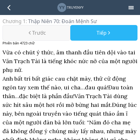
YY
TRUYENYY
Chương 1
:
Thập Niên 70: Đoán Mệnh Sư
Trước
Tiếp
Phiên bản
4723
chữ
Vừa có chút ý thức, âm thanh đầu tiên dội vào tai
Văn Trạch Tài là tiếng khóc nức nở của một người
phụ nữ.
Anh bất trí bất giác cau chặt mày, thử cử động
ngón tay xem thế nào, ui cha…đau quá!Đau toàn
thân…đặc biệt là phần đầu!Văn Trạch Tài dùng
sức hít sâu một hơi rồi mở bừng hai mắt.Đúng lúc
này, bên ngoài truyền vào tiếng quát tháo ầm ĩ
của một người đàn bà lớn tuổi: “Năm đó cha mẹ
đã không đồng ý chúng mày lấy nhau, nhưng mày
nhất định không nghe, khăng khăng đòi gả cho