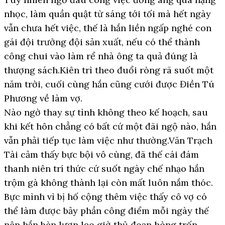
nhọc, làm quần quật từ sáng tới tối mà hết ngày
vẫn chưa hết việc, thế là hắn liền ngấp nghé con
gái đội trưởng đội sản xuất, nếu có thể thành
công chui vào làm rể nhà ông ta quả đúng là
thượng sách.Kiên trì theo đuổi ròng rã suốt một
năm trời, cuối cùng hắn cũng cưới được Điền Tú
Phương về làm vợ.
Nào ngờ thay sự tình không theo kế hoạch, sau
khi kết hôn chẳng có bất cứ một đãi ngộ nào, hắn
vẫn phải tiếp tục làm việc như thường.Văn Trạch
Tài cảm thấy bực bội vô cùng, đã thế cái đám
thanh niên trí thức cứ suốt ngày chế nhạo hắn
trộm gà không thành lại còn mất luôn nắm thóc.
Bực mình vì bị hố cộng thêm việc thấy cô vợ có
thể làm được bảy phần công điểm mỗi ngày thế
nên hắn bèn lươn lẹo giờ thủ đoạn hòng trốn