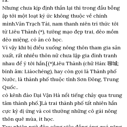
Nhưng chưa kịp định thần lại thì trong đầu bỗng
ập tới một loạt ký ức không thuộc về chính
mình.Văn Trạch Tài, nam thanh niên trí thức tới
từ Liêu Thành (*), tướng mạo đẹp trai, dẻo mồm
dẻo miệng, có ăn có học.
Vì vậy khi bị điều xuống nông thôn tham gia sản
xuất, rất nhiều thôn nữ chưa lập gia đình tranh
nhau để ý tới hắn.[(*)Liêu Thành (chữ Hán: 聊城;
bính âm: Liáochéng), hay còn gọi là Thành phố
Nước, là thành phố thuộc tỉnh Sơn Đông, Trung
Quốc..
có kênh đào Đại Vận Hà nổi tiếng chảy qua trung
tâm thành phố.]Là trai thành phố tất nhiên hắn
cực kỳ dị ứng và coi thường những cô gái nông
thôn quê mùa, ít học.
Tuy nhiên ngờ đâu công việc đồng áng quá nặng