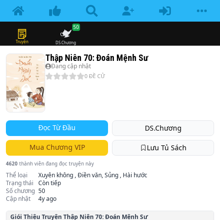
50
Truyện
DS.Chương
Thập Niên 70: Đoán Mệnh Sư
Đang cập nhật
0
ĐỀ CỬ
Đọc Từ Đầu
DS.Chương
Mua Chương VIP
Lưu Tủ Sách
4620
thành viên đang đọc truyện này
Thể loại
Xuyên không , Điền văn, Sủng , Hài hước
Trạng thái
Còn tiếp
Số chương
50
Cập nhật
4y ago
Giói Thiệu Truyện
Thập Niên 70: Đoán Mệnh Sư