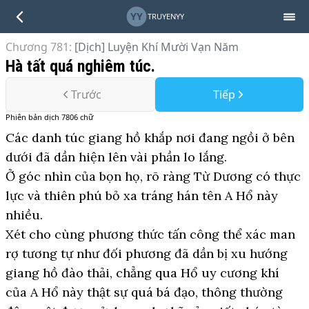
YY
TRUYENYY
Chương 781
:
[Dịch] Luyện Khí Mười Vạn Năm
Hà tất quá nghiêm túc.
Trước
Tiếp
Phiên bản
dịch
7806
chữ
Các danh túc giang hồ khắp nơi đang ngồi ở bên
dưới đã dần hiện lên vài phần lo lắng.
Ở góc nhìn của bọn họ, rõ ràng Từ Dương có thực
lực và thiên phú bỏ xa tráng hán tên A Hổ này
nhiều.
Xét cho cùng phương thức tấn công thể xác man
rợ tương tự như đối phương đã dần bị xu hướng
giang hồ đào thải, chẳng qua Hổ uy cương khí
của A Hổ này thật sự quá bá đạo, thông thường