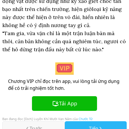
động vật được sử dụng như kỹ xảo giết chóc tàn
bạo nhất trên chiến trường, hiện giờloại kỹ năng
này được thể hiện ở trên võ đài, hiển nhiên là
không hề có ý định nương tay gì cả.
"Tam gia, vừa vặn chỉ là một trận luận bàn mà
thôi, căn bản không cần quá nghiêm túc, ngươi có
thể hô dừng trận đấu này bất cứ lúc nào."
Chương VIP chỉ đọc trên app, vui lòng tải ứng dụng
để có trải nghiệm tốt hơn.
Tải App
Bạn đang đọc
[Dịch] Luyện Khí Mười Vạn Năm
của
Chước Tử
Trước
Tiếp