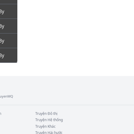
3y
3y
3y
3y
TruyenMQ
n
Truyện
Đô thị
Truyện
Hệ thống
Truyện
Khác
Truyện
Hài hước