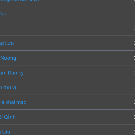
đan
ổ
ng Lưu
 Nương
Kim Đan kỳ
n thú vị
iá khai mạc
Bí Cảnh
 Lâu