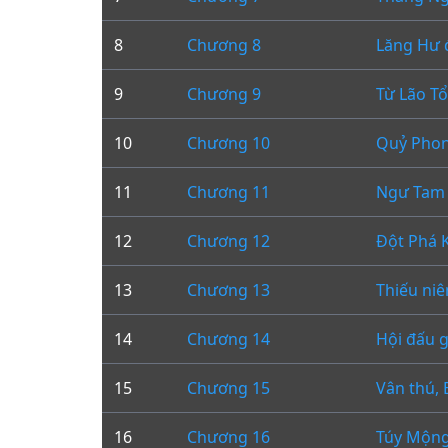
8
Chương 8
Lăng Hư 
9
Chương 9
Từ Lão T
10
Chương 10
Quỷ Pho
11
Chương 11
Ngư Tam
12
Chương 12
Đột Phá 
13
Chương 13
Thiếu niê
14
Chương 14
Hội đấu g
15
Chương 15
Vân thú, 
16
Chương 16
Túy Mộng