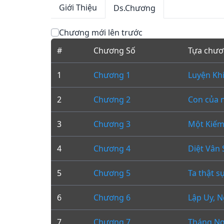
Giới Thiệu
Ds.Chương
Chương mới lên trước
#
Chương Số
Tựa chư
1
Chương 1
Luyện Kh
2
Chương 2
Con của n
3
Chương 3
Một Kiếm
4
Chương 4
Diệt Vân
5
Chương 5
Ta thật s
6
Chương 6
Lập Uy, 
7
Chương 7
Tháng Ng