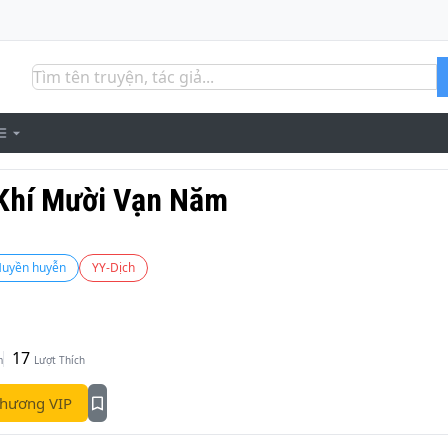
 Khí Mười Vạn Năm
uyền huyễn
YY-Dịch
17
m
Lượt Thích
hương VIP