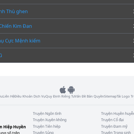
nh Thù ghen
Chiến Kim Đan
hụ Cực Mệnh kiếm
ũ
ệu
Liên Hệ
Điều Khoản Dịch Vụ
Quy Định Riêng Tư
Vấn Đề Bản Quyền
Sitemap
Tải Logo 
Truyện
Ngôn tình
Truyện
Huyền huyễ
Truyện
Xuyên không
Truyện
Cổ đại
Truyện
Tiên hiệp
Truyện
Đam mỹ
ên Hiệp Huyền
ung số trên
Truyện
Sủng
Truyện
Trọng sinh