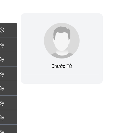
3y
3y
Chước Tử
3y
3y
3y
3y
3y