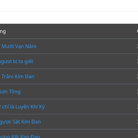
ơng
í Mười Vạn Năm
gươi bị ta giết
 Trảm Kim Đan
 Sơn Tông
ự chỉ là Luyện Khí Kỳ
Ngược Sát Kim Đan
ưng Kết Kim Đan