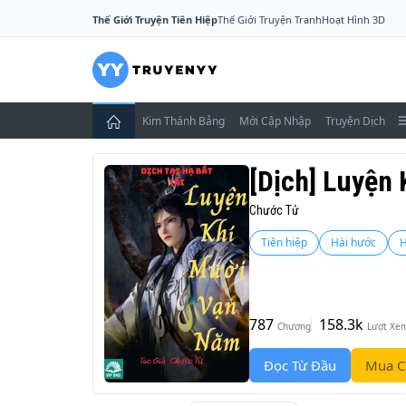
Thế Giới Truyện Tiên Hiệp
Thế Giới Truyện Tranh
Hoạt Hình 3D
Kim Thánh Bảng
Mới Cập Nhập
Truyện Dịch
[Dịch] Luyện
Chước Tử
Tiên hiệp
Hài hước
H
787
158.3k
Chương
Lượt Xe
Đọc Từ Đầu
Mua C