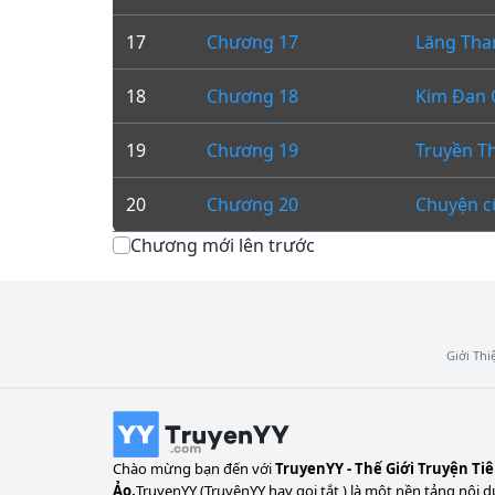
17
Chương 17
Lăng Tha
18
Chương 18
Kim Đan 
19
Chương 19
Truyền T
20
Chương 20
Chuyện c
Chương mới lên trước
Giới Thi
Chào mừng bạn đến với
TruyenYY - Thế Giới Truyện Ti
Ảo.
TruyenYY (TruyệnYY hay gọi tắt ) là một nền tảng nội d