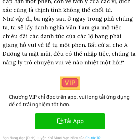
đáp hắn một phen, còn về tâm ý của các vị, đích
xác cũng là thịnh tình không thể chối từ.
Như vậy đi, ba ngày sau ở ngay trong phủ chúng
ta, ta sẽ lấy danh nghĩa Vân Tam gia mở tiệc
chiêu đãi các danh túc của các lộ bang phái
giang hồ vui vẻ tề tụ một phen. Bất cứ ai cho A
Dương ta mặt mũi, đều có thể nhập tiệc, chúng ta
nâng ly trò chuyện vui vẻ náo nhiệt một hồi!"
Chương VIP chỉ đọc trên app, vui lòng tải ứng dụng
để có trải nghiệm tốt hơn.
Tải App
Bạn đang đọc
[Dịch] Luyện Khí Mười Vạn Năm
của
Chước Tử