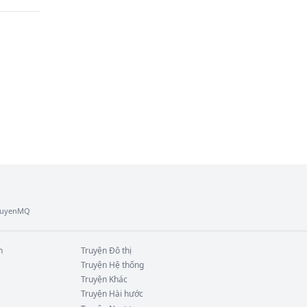
ạn là 
nh".
TruyenMQ
n
Truyện
Đô thị
Truyện
Hệ thống
Truyện
Khác
Truyện
Hài hước