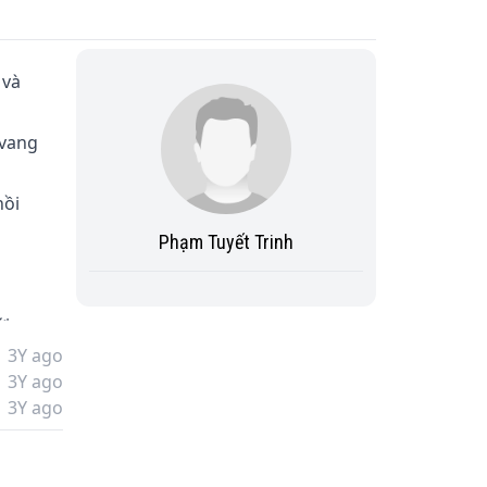
và 
 vang 
ồi 
Phạm Tuyết Trinh
i 
3Y ago
3Y ago
lời 
3Y ago