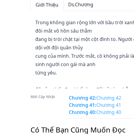
Ds.Chương
Giới Thiệu
Trong không gian rộng lớn với bầu trời xan
đôi mắt vô hồn sâu thẳm

đang bị trói chặt tại một cột đình to. Người
dội với đội quân thủy

cung của mình. Trước mắt, cô không phải là
sinh người con gái mà anh

từng yêu.

Cô cảm thấy đau khổ vì sự đối xử tàn nhẫn 
Mới Cập Nhật
của họ. Tuy nhiên, thật bất

Chương 42
:
Chương 42
Chương 41
:
Chương 41
ngờ khi anh muốn giết cô. Hạ Lưu Ly đã thắc 
Chương 40
:
Chương 40
rằng cô nên tự hào vì

sở hữu được trái tim của thần nữ.

Có Thể Bạn Cũng Muốn Đọc