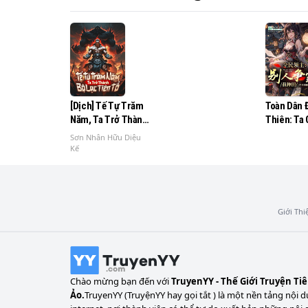
Đó chính là Bối Họa Cảnh, người điều khiển 
fan của truyện ngôn

tình, bạn có thể muốn đọc thêm các tác p
[Dịch] Tế Tự Trăm
Toàn Dân 
Năm, Ta Trở Thành
Thiên: Ta
Bộ Lạc Tiên Tổ
Cho Vạn V
Sơn Nhân Hữu Diệu
Điểm
Kế
Giới Thi
Chào mừng bạn đến với
TruyenYY - Thế Giới Truyện Ti
Ảo.
TruyenYY (TruyệnYY hay gọi tắt ) là một nền tảng nội d