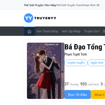
Thế Giới Truyện Tiên Hiệp
Thế Giới Truyện Tranh
Hoạt Hình 3D
Kim Thánh Bảng
Mới Cập Nhập
Truyện Dịch
Bá Đạo Tổng 
Phạm Tuyết Trinh
Huyền huyễn
Ngôn tình
37
933
3
Chương
Lượt Xem
L
Đọc Từ Đầu
Mua C