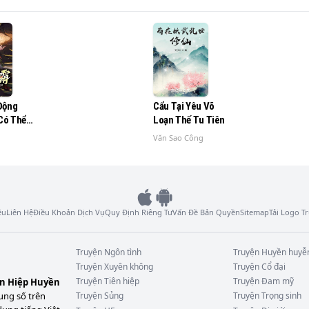
số phận của nhiều ác ma, và chơi với tình yêu giả tạo. Nếu b
hẩm như "Em Là Ước Muốn Cả Đời Anh" hoặc "Hắc Đạo Mê Tì
Động
Cẩu Tại Yêu Võ
 Có Thể
Loạn Thế Tu Tiên
ật Thêm
Văn Sao Công
ệu
Liên Hệ
Điều Khoản Dịch Vụ
Quy Định Riêng Tư
Vấn Đề Bản Quyền
Sitemap
Tải Logo 
Truyện
Ngôn tình
Truyện
Huyền huyễ
Truyện
Xuyên không
Truyện
Cổ đại
Truyện
Tiên hiệp
Truyện
Đam mỹ
ên Hiệp Huyền
ung số trên
Truyện
Sủng
Truyện
Trọng sinh