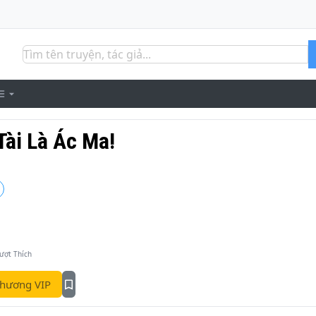
Tài Là Ác Ma!
ượt Thích
hương VIP