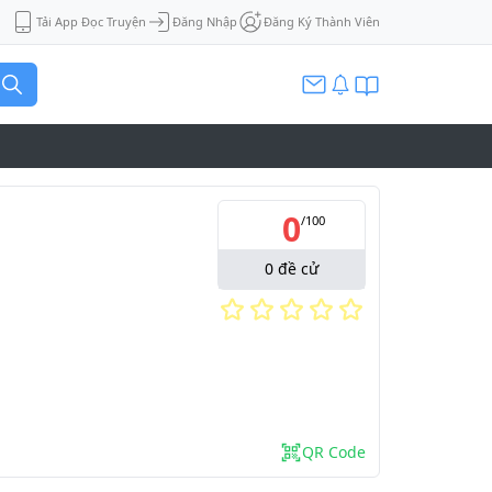
Tải App Đọc Truyện
Đăng Nhập
Đăng Ký Thành Viên
0
/
100
0
đề cử
QR Code