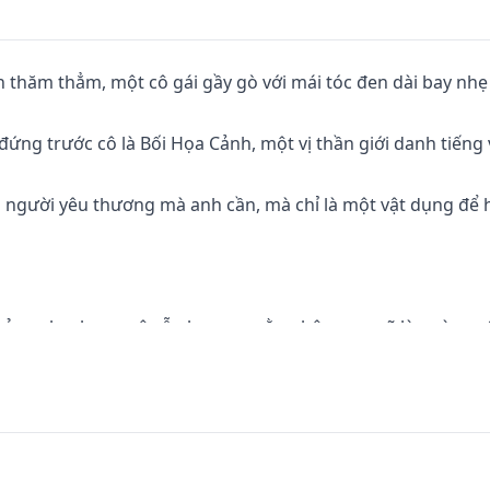
h thăm thẳm, một cô gái gầy gò với mái tóc đen dài bay nhẹ 
 đứng trước cô là Bối Họa Cảnh, một vị thần giới danh tiếng
 người yêu thương mà anh cần, mà chỉ là một vật dụng để h
của anh, nhưng cô vẫn hy vọng rằng hôm nay sẽ là ngày cướ
mắc vì sao anh lại đối xử như vậy với cô, nhưng anh lại trả 