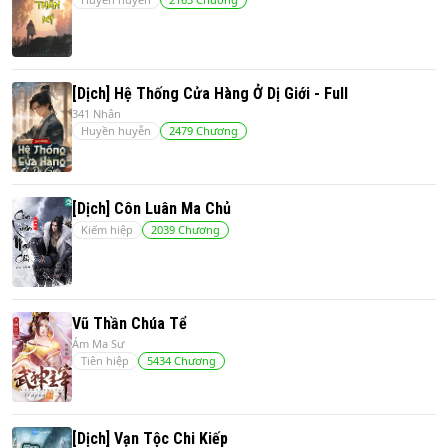
[Dịch] Hệ Thống Cửa Hàng Ở Dị Giới - Full
341 Nhân
Huyền huyễn
2479
Chương
[Dịch] Côn Luân Ma Chủ
Kiếm hiệp
2039
Chương
Vũ Thần Chúa Tể
Ám Ma Sư
Tiên hiệp
5434
Chương
[Dịch] Vạn Tộc Chi Kiếp