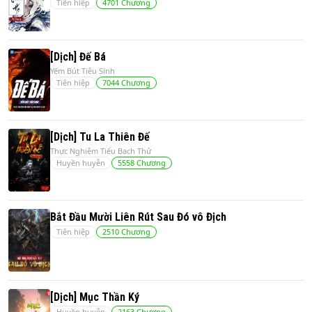
Tiên hiệp
4701
Chương
[Dịch] Đế Bá
Yếm Bút Tiêu Sinh
Tiên hiệp
7044
Chương
[Dịch] Tu La Thiên Đế
Thực Nghiệm Tiểu Bạch Thử
Huyền huyễn
5558
Chương
Bắt Đầu Mười Liên Rút Sau Đó vô Địch
Tiên hiệp
2510
Chương
[Dịch] Mục Thần Ký
Huyền huyễn
2163
Chương