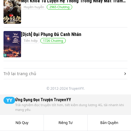
Một Khóa Tu Luyện Hệ Thống Trong Nháy Mắt Trăm
Huyền huyễn
2965
Chương
Vạn Cấp
[Dịch] Đại Phụng Đả Canh Nhân
Tiên hiệp
1726
Chương
Trở lại trang chủ
© 2012-2024 TruyenYY.
YY
Ứng Dụng Đọc Truyện
TruyenYY
Trải nghiệm đọc truyện tốt hơn, tiết kiệm dung lượng 4G, tải nhanh khi
mạng yếu.
Nội Quy
Riêng Tư
Bản Quyền