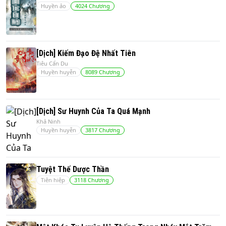
Huyền ảo
4024
Chương
[Dịch] Kiếm Đạo Đệ Nhất Tiên
Tiêu Cẩn Du
Huyền huyễn
8089
Chương
[Dịch] Sư Huynh Của Ta Quá Mạnh
Khả Ninh
Huyền huyễn
3817
Chương
Tuyệt Thế Dược Thần
Tiên hiệp
3118
Chương