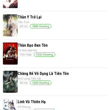
Thần Y Trở Lại
Tiểu Tinh
Đô thị
1896
Chương
Thần Đạo Đan Tôn
Cô Đơn Địa Phi
Tiên hiệp
5332
Chương
Chàng Rể Vô Dụng Là Tiên Tôn
Anh Long Tiêu Sái
Đô thị
1269
Chương
Linh Vũ Thiên Hạ
Vũ Phong