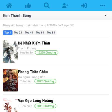
Kim Thánh Bảng
Bảng xếp hạng truyện chữ tháng 8/2026 của TruyenYY.
Top
1
Top
21
Top
41
Top
61
Top
81
Đệ Nhất Kiếm Thần
Thanh Phong
Huyền ảo
12220
Chương
Phong Thần Châu
Oa Ngưu Cuồng Bôn
Tiên hiệp
8822
Chương
Vạn Đạo Long Hoàng
Tiên hiệp
6011
Chương