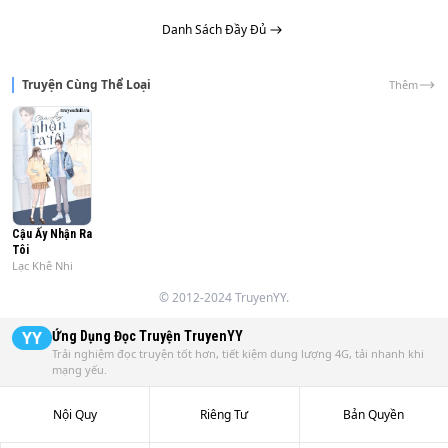
Danh Sách Đầy Đủ
Truyện Cùng Thể Loại
Thêm
Cậu Ấy Nhận Ra
Tôi
Lạc Khê Nhi
© 2012-2024 TruyenYY.
YY
Ứng Dụng Đọc Truyện
TruyenYY
Trải nghiệm đọc truyện tốt hơn, tiết kiệm dung lượng 4G, tải nhanh khi
mạng yếu.
Nội Quy
Riêng Tư
Bản Quyền