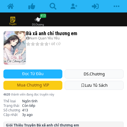
413
Truyện
DS.Chương
Bà xã anh chỉ thương em
Nam Quan Yêu Yêu
1
ĐỀ CỬ
Đọc Từ Đầu
DS.Chương
Mua Chương VIP
Lưu Tủ Sách
4620
thành viên đang đọc truyện này
Thể loại
Ngôn tình
Trạng thái
Còn tiếp
Số chương
413
Cập nhật
3y ago
Giói Thiệu Truyện
Bà xã anh chỉ thương em