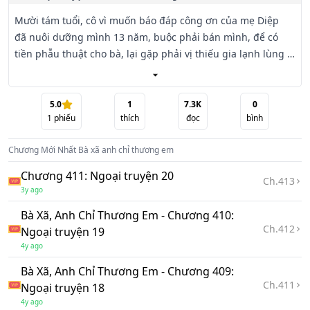
Mười tám tuổi, cô vì muốn báo đáp công ơn của mẹ Diệp 
đã nuôi dưỡng mình 13 năm, buộc phải bán mình, để có 
tiền phẫu thuật cho bà, lại gặp phải vị thiếu gia lạnh lùng 
không có hứng thú với phụ nữ trong truyền thuyết. Thế 
nhưng tại sao đến cuối cùng lại bị “ép buộc” đến bầm tím 
cả người? Cứ nghĩ rằng về sau hai người sẽ không gặp lại 
5.0
1
7.3K
0
1
phiếu
thích
đọc
bình
nhau nữa, nhưng không may, anh lại muốn cô thành 
nghiện, bá đạo dây dưa...

Chương Mới Nhất
Bà xã anh chỉ thương em
Cô vốn nghĩ có thể bảo vệ trái tim của mình, nhưng vẫn 
Chương 411: Ngoại truyện 20
Ch.
413
không tự chủ được đắm chìm vào trong sự cưng chiều vô 
3y ago
tận của anh. Rồi, hạnh phúc tuột khỏi tầm tay, bị hãm hại: 
Bà Xã, Anh Chỉ Thương Em - Chương 410:
bức ảnh thân mật của cô và một người đàn ông khác đã dễ 
Ch.
412
Ngoại truyện 19
dàng đánh tan khát khao hạnh phúc của cô. Trong mắt 
4y ago
anh, cô trở thành người phụ nữ mà ai cũng có thể làm 
chồng, cả tinh thần và thể xác đều bị tổn thương, rồi cô 
Bà Xã, Anh Chỉ Thương Em - Chương 409:
Ch.
411
biến mất trong thế giới của anh....
Ngoại truyện 18
4y ago