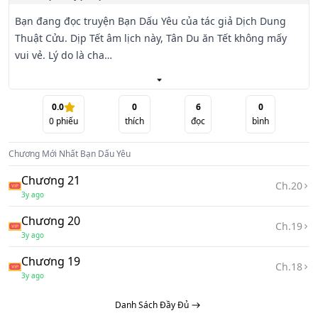
Bạn đang đọc truyện Bạn Dấu Yêu của tác giả Dịch Dung 
Thuật Cửu. Dịp Tết âm lịch này, Tân Du ăn Tết không mấy 
vui vẻ. Lý do là cha

mẹ anh đột nhiên chú trọng chuyện anh không có người 
yêu.

0.0
0
6
0
0
phiếu
thích
đọc
bình
Chương Mới Nhất
Bạn Dấu Yêu
Chương 21
Ch.
20
Trước kia cũng thúc giục anh tìm bạn gái, nhưng năm nay 
3y ago
thúc giục đến quá mức.

Chương 20
Ch.
19
3y ago
Chương 19
Ch.
18
3y ago
Bắt đầu từ ngày anh về đến nhà, cha mẹ liền không ngừng 
Danh Sách Đầy Đủ
nói Con phải tranh thủ thời gian nha, bà con hàng xóm 