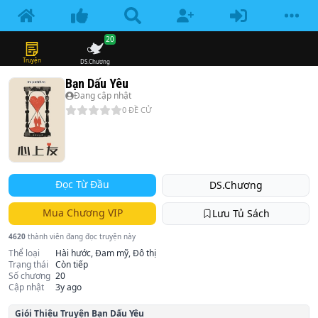
20
Truyện
DS.Chương
Bạn Dấu Yêu
Đang cập nhật
0
ĐỀ CỬ
Đọc Từ Đầu
DS.Chương
Mua Chương VIP
Lưu Tủ Sách
4620
thành viên đang đọc truyện này
Thể loại
Hài hước, Đam mỹ, Đô thị
Trạng thái
Còn tiếp
Số chương
20
Cập nhật
3y ago
Giói Thiệu Truyện
Bạn Dấu Yêu