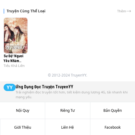
Truyện Cùng Thể Loại
Thêm
Sư Đệ! Ngươi
Yêu Nhầm
Tiểu Khả Liên
Người!
© 2012-2024 TruyenYY.
YY
Ứng Dụng Đọc Truyện
TruyenYY
Trải nghiệm đọc truyện tốt hơn, tiết kiệm dung lượng 4G, tải nhanh khi
mạng yếu.
Nội Quy
Riêng Tư
Bản Quyền
Giới Thiệu
Liên Hệ
Facebook