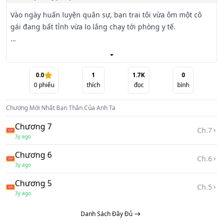
Vào ngày huấn luyện quân sự, bạn trai tôi vừa ôm một cô 
gái đang bất tỉnh vừa lo lắng chạy tới phòng y tế.

Bọn họ là thanh mai trúc mã, cho dù chúng tôi đã cãi nhau 
bao nhiêu lần vì chuyện này, anh ta vẫn không chịu rời bỏ 
cô gái ấy.

0.0
1
1.7K
0
0
phiếu
thích
đọc
bình
Thế mà sau khi tôi nhường đường rút lui, chúc phúc cho 
Chương Mới Nhất
Bạn Thân Của Anh Ta
bọn họ, thì tên bạn trai cũ lại quỳ xuống cầu xin tôi tha thứ, 
nói rằng anh

Chương 7
Ch.
7
ta hối hận rồi.
3y ago
Chương 6
Ch.
6
3y ago
Chương 5
Ch.
5
3y ago
Danh Sách Đầy Đủ