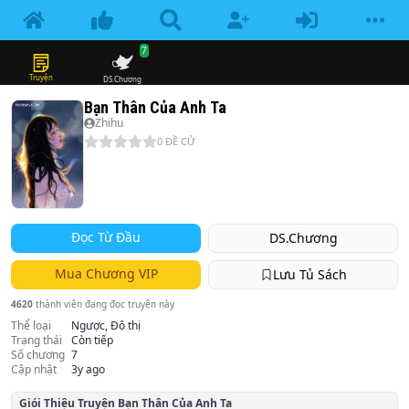
7
Truyện
DS.Chương
Bạn Thân Của Anh Ta
Zhihu
0
ĐỀ CỬ
Đọc Từ Đầu
DS.Chương
Mua Chương VIP
Lưu Tủ Sách
4620
thành viên đang đọc truyện này
Thể loại
Ngược, Đô thị
Trạng thái
Còn tiếp
Số chương
7
Cập nhật
3y ago
Giói Thiệu Truyện
Bạn Thân Của Anh Ta