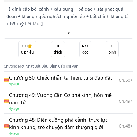
【 đỉnh cấp bối cảnh + xấu bụng + bá đạo + sát phạt quả 
đoán + không ngốc nghếch nghiền ép + bất chính không tà 
+ hậu kỳ tiết tấu 】

Làm từng bước?

0.0
0
673
0
0
phiếu
thích
đọc
bình
Không! Thiên tài chân chính cũng không làm từng bước 
bắt đầu đánh dấu Vĩnh Kiếp Tiên Thể!

Chương Mới Nhất
Bắt Đầu Đỉnh Cấp Khí Vận
Bắt đầu sinh ra kỷ nguyên mới! Bắt đầu đỉnh cấp thế gia! 
Chương 50: Chiếc nhẫn tái hiện, tu sĩ đào đất
Ch.
50
Bắt đầu nghịch thiên lão cha!
4y ago
Chương 49: Vương Căn Cơ phá kính, hôn mê
Ch.
49
nam tử
4y ago
Chương 48: Điên cuồng phá cảnh, thực lực
Ch.
48
kinh khủng, trò chuyện đàm thượng giới
4y ago