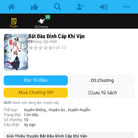
50
Truyện
DS.Chương
Bắt Đầu Đỉnh Cấp Khí Vận
Đang cập nhật
0
ĐỀ CỬ
Đọc Từ Đầu
DS.Chương
Mua Chương VIP
Lưu Tủ Sách
4620
thành viên đang đọc truyện này
Thể loại
Xuyên không , Huyền ảo , Huyền huyễn
Trạng thái
Còn tiếp
Số chương
50
Cập nhật
4y ago
Giói Thiệu Truyện
Bắt Đầu Đỉnh Cấp Khí Vận