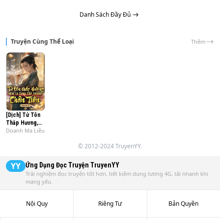
Danh Sách Đầy Đủ
Truyện Cùng Thể Loại
Thêm
[Dịch] Tử Tôn
Thắp Hương,
Doanh Ma Liễu
Ta Thành Chân
Tiên
© 2012-2024 TruyenYY.
YY
Ứng Dụng Đọc Truyện
TruyenYY
Trải nghiệm đọc truyện tốt hơn, tiết kiệm dung lượng 4G, tải nhanh khi
mạng yếu.
Nội Quy
Riêng Tư
Bản Quyền