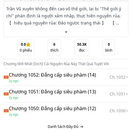
Trần Vũ xuyên không đến cao võ thế giới, lại bị "Thế giới ý 
chí" phán định là người xâm nhập, thực hiện nguyền rủa.   
 【  hiệu quả nguyền rủa: Đảo ngược trạng thái 】    【 
 trong tu hành: Khí kình -1, -2, -1, -1. . . 】    【  Khi tập thể 
dục: Mập mạp +1; suy yếu +1; thể chất -1; lực lượng -1; tính 
nhẫn nại -1. . . 】    Trần Vũ: "Khinh người quá đáng! Lão tử 
0.0
6
50.3K
0
0
phiếu
thích
đọc
bình
không luyện!"    【  Khi lười biếng: Khí kình +1, +2, +2, +1. . . 
】    【  Khi thức đêm : Khỏe mạnh +1; sức miễn dịch +1; 
Chương Mới Nhất
[Dịch] Cái Nguyền Rủa Này Thật Quá Tuyệt Vời
tim phổi công năng +1; mỏi mệt -1. . . 】    【  túng dục bên 
trong: Khỏe mạnh +4; tinh lực +3; cường tráng +3; khí kình 
Chương 1052: Đẳng cấp siêu phàm (14)
Ch.
1052
+20; tuổi thọ +2; thời gian hiền giả  -5. . . 】    Cái này 
2y ago
nguyền rủa. . .    Thật sự là quá tuyệt vời!Chúc bạn có 
Chương 1051: Đẳng cấp siêu phàm (13)
những giây phút vui vẻ khi đọc truyện Cái Nguyền Rủa Này 
Ch.
1051
2y ago
Thật Quá Tuyệt Vời ( Bản Dịch )!
Chương 1050: Đẳng cấp siêu phàm (12)
Ch.
1050
2y ago
Danh Sách Đầy Đủ