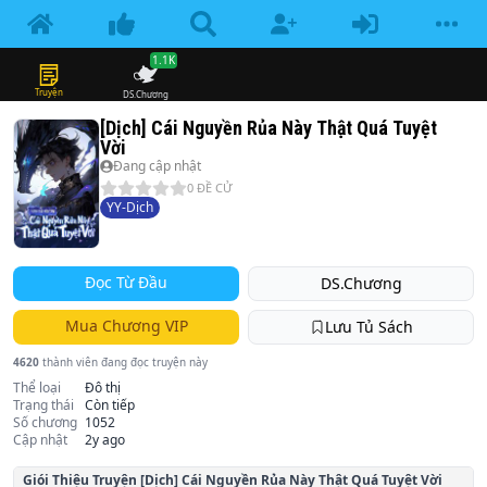
1.1K
Truyện
DS.Chương
[Dịch] Cái Nguyền Rủa Này Thật Quá Tuyệt
Vời
Đang cập nhật
0
ĐỀ CỬ
YY-Dịch
Đọc Từ Đầu
DS.Chương
Mua Chương VIP
Lưu Tủ Sách
4620
thành viên đang đọc truyện này
Thể loại
Đô thị
Trạng thái
Còn tiếp
Số chương
1052
Cập nhật
2y ago
Giói Thiệu Truyện
[Dịch] Cái Nguyền Rủa Này Thật Quá Tuyệt Vời