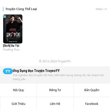
Truyện Cùng Thể Loại
Thêm
[Dịch] Dư Tội
Thường Thư
Hân
© 2012-2024 TruyenYY.
YY
Ứng Dụng Đọc Truyện
TruyenYY
Trải nghiệm đọc truyện tốt hơn, tiết kiệm dung lượng 4G, tải nhanh khi
mạng yếu.
Nội Quy
Riêng Tư
Bản Quyền
Giới Thiệu
Liên Hệ
Facebook