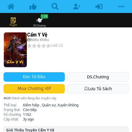
1.2K
Truyện
DS.Chương
Cẩm Y Vệ
Miêu Khiêu
0
ĐỀ CỬ
Đọc Từ Đầu
DS.Chương
Mua Chương VIP
Lưu Tủ Sách
4620
thành viên đang đọc truyện này
Thể loại
Kiếm hiệp , Quân sự, Xuyên không
Trạng thái
Còn tiếp
Số chương
1162
Cập nhật
3y ago
Giói Thiệu Truyện
Cẩm Y Vệ