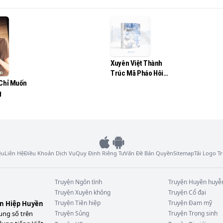
Xuyên Việt Thành
Trúc Mã Pháo Hôi
 Chỉ Muốn
Của Vạn Nhân Mê
g
ệu
Liên Hệ
Điều Khoản Dịch Vụ
Quy Định Riêng Tư
Vấn Đề Bản Quyền
Sitemap
Tải Logo 
Truyện
Ngôn tình
Truyện
Huyền huyễ
Truyện
Xuyên không
Truyện
Cổ đại
Truyện
Tiên hiệp
Truyện
Đam mỹ
ên Hiệp Huyền
ung số trên
Truyện
Sủng
Truyện
Trọng sinh