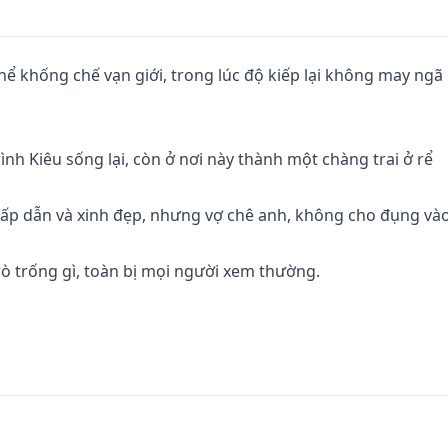
thể khống chế vạn giới, trong lúc độ kiếp lại không may ngã 
nh Kiêu sống lại, còn ở nơi này thành một chàng trai ở rể

 hấp dẫn và xinh đẹp, nhưng vợ chê anh, không cho đụng vào,
ò trống gì, toàn bị mọi người xem thường.

o; Thần nhãn Trình trong giới đồ cổ; đại sư Trình trong giới 
đạo...

ện thiên đạo đã thay đổi, mấy người ứng kiếp tề tụ, bọn họ 