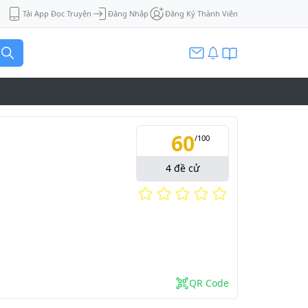
Tải App Đọc Truyện
Đăng Nhập
Đăng Ký Thành Viên
60
/
100
4
đề cử
QR Code