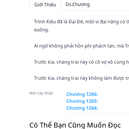
Ds.Chương
Giới Thiệu
Trình Kiêu đã là Đại Đế, một vị đại năng có 
xuống.

Ai ngờ không phải hồn phi phách tán, mà Trì
Trước kia, chàng trai này có cô vợ vô cùng
Trước kia, chàng trai này không làm được tr
Mới Cập Nhật
Chương 1266
:
Chương 1265
:
Hiện giờ, anh là thần y Trình trong giới y đạ
Chương 1264
:
phong thủy, Thương Sinh Trình trong giới võ 
Có Thể Bạn Cũng Muốn Đọc
Khi anh trở lại Tinh Không Vạn Giới, phát hi