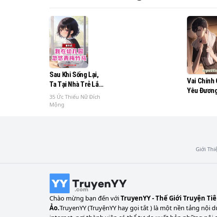
thể ngăn cơn sóng dữ hay không?
Sau Khi Sống Lại,
Vai Chính
Ta Tại Nhà Trẻ Lắc
Yêu Đươn
Lư Thanh Mai Trúc
35 Ức Thiếu Nữ Đích
Mã
Mộng
Giới Thi
Chào mừng bạn đến với
TruyenYY - Thế Giới Truyện Ti
Ảo.
TruyenYY (TruyệnYY hay gọi tắt ) là một nền tảng nội d