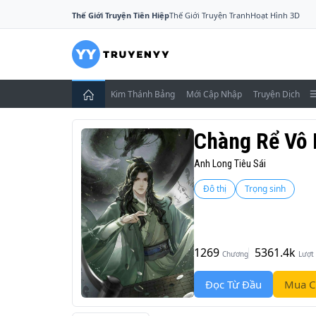
Thế Giới Truyện Tiên Hiệp
Thế Giới Truyện Tranh
Hoạt Hình 3D
Kim Thánh Bảng
Mới Cập Nhập
Truyện Dịch
Chàng Rể Vô 
Anh Long Tiêu Sái
Đô thị
Trọng sinh
1269
5361.4k
Chương
Lượt
Đọc Từ Đầu
Mua C