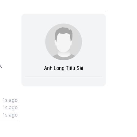


Anh Long Tiêu Sái
1s ago
1s ago
1s ago
có 