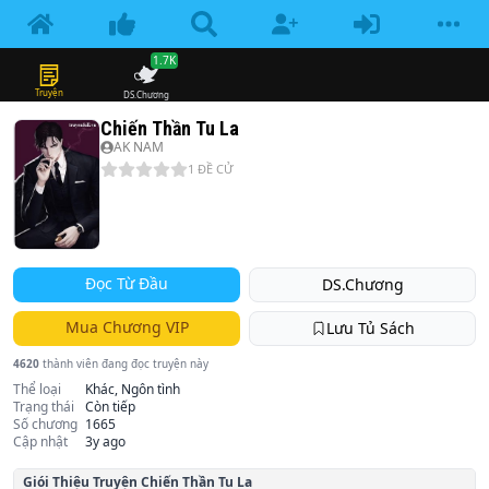
1.7K
Truyện
DS.Chương
Chiến Thần Tu La
AK NAM
1
ĐỀ CỬ
Đọc Từ Đầu
DS.Chương
Mua Chương VIP
Lưu Tủ Sách
4620
thành viên đang đọc truyện này
Thể loại
Khác, Ngôn tình
Trạng thái
Còn tiếp
Số chương
1665
Cập nhật
3y ago
Giói Thiệu Truyện
Chiến Thần Tu La