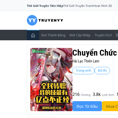
Thế Giới Truyện Tiên Hiệp
Thế Giới Truyện Tranh
Hoạt Hình 3D
Kim Thánh Bảng
Mới Cập Nhập
Truyện Dịch
Chuyển Chức 
Hải Lạc Thiên Lam
Trọng sinh
Đô thị
216
3.8k
Chương
Lượt Xem
Đọc Từ Đầu
Mua C