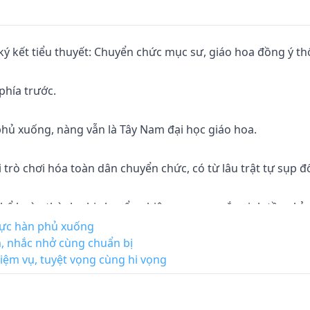
 ký kết tiểu thuyết: Chuyển chức mục sư, giáo hoa đồng ý thổ 
hía trước.

phủ xuống, nàng vẫn là Tây Nam đại học giáo hoa.

 trò chơi hóa toàn dân chuyển chức, có từ lâu trật tự sụp đổ
hể hoàn thành nhị chuyển nhiệm vụ may mắn sinh tồn chỉ c
 cực hàn phủ xuống
 nhắc nhở cùng chuẩn bị
iệm vụ, tuyệt vọng cùng hi vọng
n nhất cơ duyên dĩ nhiên là một lần kia thổ lộ."

 thiếu niên Tô Bạch cuối cùng hoàn thành cửu chuyển thiêu đố