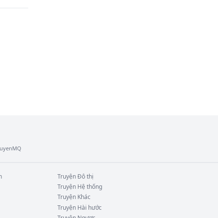
ầu 
TruyenMQ
n
Truyện
Đô thị
Truyện
Hệ thống
Truyện
Khác
Truyện
Hài hước
Truyện
Ngược