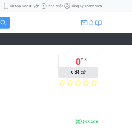
Tải App Đọc Truyện
Đăng Nhập
Đăng Ký Thành Viên
0
/
100
0
đề cử
QR Code