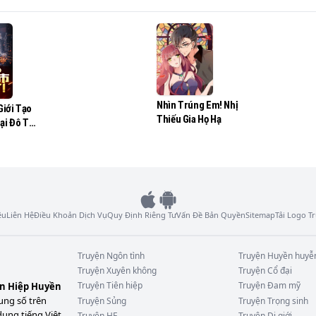
quát nhân gian."

ho là chính mình thông thường vượt qua một đời.

Nhìn Trúng Em! Nhị
Giới Tạo
Thiếu Gia Họ Hạ
ại Đô Thị
 thổ lộ giáo hoa lại đáp ứng.

i!
ình đã từng thiết kế trò chơi tại tốt nghiệp đại học ngày đ
ệu
Liên Hệ
Điều Khoản Dịch Vụ
Quy Định Riêng Tư
Vấn Đề Bản Quyền
Sitemap
Tải Logo 
Truyện
Ngôn tình
Truyện
Huyền huyễ
Truyện
Xuyên không
Truyện
Cổ đại
Truyện
Tiên hiệp
Truyện
Đam mỹ
ên Hiệp Huyền
ung số trên
Truyện
Sủng
Truyện
Trọng sinh
dung tiếng Việt
Truyện
HE
Truyện
Dị giới