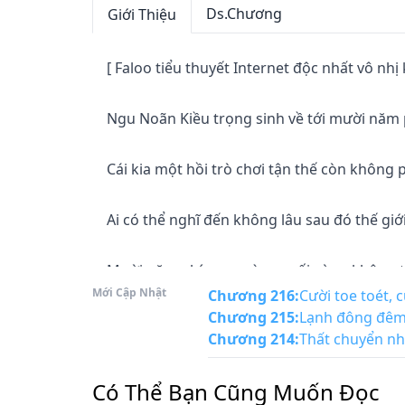
Ds.Chương
Giới Thiệu
[ Faloo tiểu thuyết Internet độc nhất vô nhị
Ngu Noãn Kiều trọng sinh về tới mười năm p
Cái kia một hồi trò chơi tận thế còn không 
Ai có thể nghĩ đến không lâu sau đó thế giới
Mười năm phía sau nàng cuối cùng không t
Mới Cập Nhật
thể ngửa mặt trông lên thương khung.

Chương 216
:
Cười toe toét,
Chương 215
:
Lạnh đông đêm,
Chương 214
:
Thất chuyển nh
"Lại một lần, ai có thể nghĩ đến ta đời này lớ
Có Thể Bạn Cũng Muốn Đọc
"Ai có thể nghĩ đến, vị kia thành nhỏ đi ra