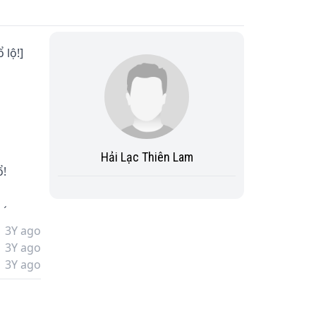
lộ!]

Hải Lạc Thiên Lam
!

ó 
3Y ago
3Y ago
3Y ago
t 