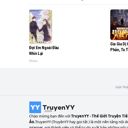
thần hỏa nâng cao thần tọa, cuối cùng bao 
. . . .

Xuyên qua thế giới song song Tô Bạch vốn c
Gia Gia Dị 
Đợi Em Ngoái Đầu
Phản, Ta T
Cũng là không nghĩ tới một lần đại mạo hiểm
Nhìn Lại
Vô Địch Rồ
Zhihu
Càng làm cho hắn không có nghĩ tới, chính m
tiên phủ xuống!
Giới Thi
Chào mừng bạn đến với
TruyenYY - Thế Giới Truyện Ti
Ảo.
TruyenYY (TruyệnYY hay gọi tắt ) là một nền tảng nội d
internet, nơi thành viên có thể tự do xuất bản những nội 