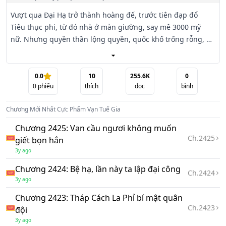
Vượt qua Đại Hạ trở thành hoàng đế, trước tiên đạp đổ 
Tiêu thục phi, từ đó nhà ở màn giường, say mê 3000 mỹ 
nữ. Nhưng quyền thần lộng quyền, quốc khố trống rỗng, dị 
tộc nhìn chằm chằm vấn đề theo nhau mà đến. Tần Vân, 
đành phải nhấc lên đồ đao, thành làm một đời Bạo Quân! 
Thuận ta thì sống, nghịch ta thì chết!

0.0
10
255.6K
0
0
phiếu
thích
đọc
bình
Chương Mới Nhất
Cực Phẩm Vạn Tuế Gia
Chương 2425: Van cầu ngươi không muốn
Ch.
2425
giết bọn hắn
3y ago
Chương 2424: Bệ hạ, lần này ta lập đại công
Ch.
2424
3y ago
Chương 2423: Tháp Cách La Phỉ bí mật quân
Ch.
2423
đội
3y ago