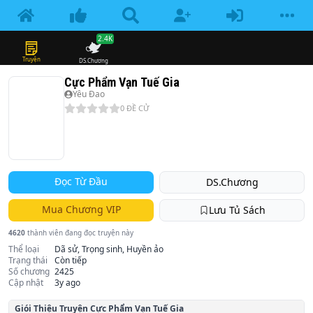
2.4K
Truyện
DS.Chương
Cực Phẩm Vạn Tuế Gia
Yêu Đao
0
ĐỀ CỬ
Đọc Từ Đầu
DS.Chương
Mua Chương VIP
Lưu Tủ Sách
4620
thành viên đang đọc truyện này
Thể loại
Dã sử, Trọng sinh, Huyền ảo
Trạng thái
Còn tiếp
Số chương
2425
Cập nhật
3y ago
Giói Thiệu Truyện
Cực Phẩm Vạn Tuế Gia