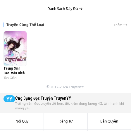
Danh Sách Đầy Đủ
Truyện Cùng Thể Loại
Thêm
Trùng Sinh
Cao Môn Đích
Tần Giản
Nữ
© 2012-2024 TruyenYY.
YY
Ứng Dụng Đọc Truyện
TruyenYY
Trải nghiệm đọc truyện tốt hơn, tiết kiệm dung lượng 4G, tải nhanh khi
mạng yếu.
Nội Quy
Riêng Tư
Bản Quyền