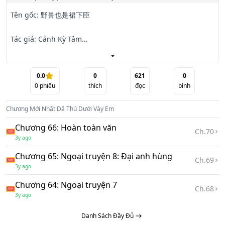
Tên gốc: 野兽也是裙下臣

Tác giả: Cảnh Kỳ Tâm

Độ dài: 56 chương + 9NT

0.0
0
621
0
0
phiếu
thích
đọc
bình
Thể loại: Nguyên sang, ngôn tình, Ngọt văn, Song xử, 1vs1, 
HE

Chương Mới Nhất
Dã Thú Dưới Váy Em
Edit: riri_1127

Chương 66: Hoàn toàn văn
Ch.
70
3y ago
[ Cô gái đáng yêu vs Quyền vương đi đường nhìn cũng bạo 
Chương 65: Ngoại truyện 8: Đại anh hùng
khốc]

Ch.
69
3y ago
Couple: Lệ Kiêu, Vân Đóa

Chương 64: Ngoại truyện 7
Ch.
68
3y ago
Trên võ đài quyền anh, người đàn ông cao lớn nhanh nhẹn 
Danh Sách Đầy Đủ
bình tĩnh, ra quyền tàn nhẫn, chỉ bằng một chiêu đã KO 