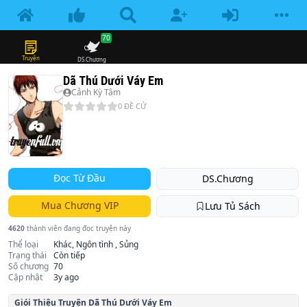
70
Truyện
DS.Chương
Dã Thú Dưới Váy Em
Cảnh Kỳ Tâm
0
ĐỀ CỬ
Đọc Từ Đầu
DS.Chương
Mua Chương VIP
Lưu Tủ Sách
4620
thành viên đang đọc truyện này
Thể loại
Khác, Ngôn tình , Sủng
Trạng thái
Còn tiếp
Số chương
70
Cập nhật
3y ago
Giói Thiệu Truyện
Dã Thú Dưới Váy Em