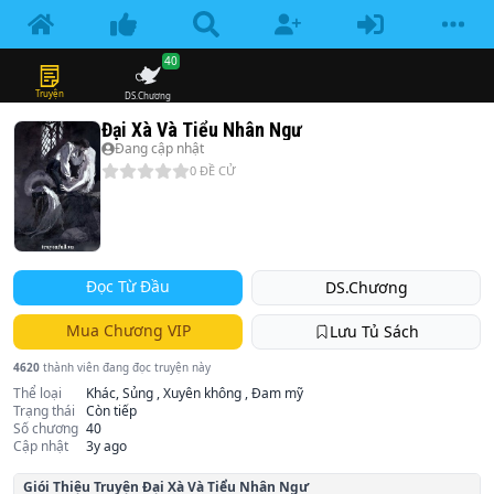
40
Truyện
DS.Chương
Đại Xà Và Tiểu Nhân Ngư
Đang cập nhật
0
ĐỀ CỬ
Đọc Từ Đầu
DS.Chương
Mua Chương VIP
Lưu Tủ Sách
4620
thành viên đang đọc truyện này
Thể loại
Khác, Sủng , Xuyên không , Đam mỹ
Trạng thái
Còn tiếp
Số chương
40
Cập nhật
3y ago
Giói Thiệu Truyện
Đại Xà Và Tiểu Nhân Ngư