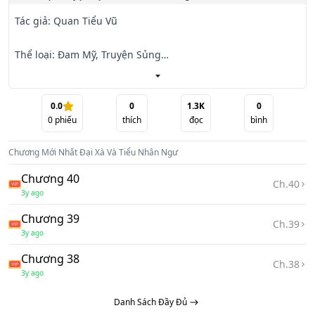
Tác giả: Quan Tiểu Vũ

Thể loại: Đam Mỹ, Truyện Sủng

Giới thiệu:

0.0
0
1.3K
0
0
phiếu
thích
đọc
bình
Truyện Đại Xà Và Tiểu Nhân Ngư của tác giả Quan Tiểu 
Vũ kể về Tiêu Tiểu Ngư xuyên không vào quyển sách cổ 
Chương Mới Nhất
Đại Xà Và Tiểu Nhân Ngư
biến thành người cá

nhưng lại mắc chứng sợ nước, bỗng nhiên lại có thêm một 
Chương 40
Ch.
40
ông xã là Đại Xà Thần tuy có chút lạng lùng đáng sợ nhưng 
3y ago
thật nuông chiều

Chương 39
Tiểu Nhân Ngư.
Ch.
39
3y ago
Chương 38
Ch.
38
3y ago
Danh Sách Đầy Đủ