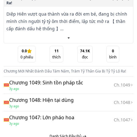
Ra!
Diệp Hiên vượt qua thành vừa ra đời em bé, đang bị chính 
mình chín người tỷ tỷ ôm thời điểm, lập tức mở ra 【 thần 
cấp đánh dấu hệ thống 】

【 bị thân là tài chính tập đoàn phó tổng giám đốc đại tỷ 
ôm, đánh dấu thu hoạch được nhân dân tệ 100000000 】

0.0
11
74.1K
0
0
phiếu
thích
đọc
bình
【 bị thân là Hồi Xuân Thánh Thủ nhị tỷ tự mình mớm 
Chương Mới Nhất
Đánh Dấu Tám Năm, Trăm Tỷ Thân Gia Bị Tỷ Tỷ Lộ Ra!
thuốc, đánh dấu thu hoạch được thần cấp châm cứu kỹ 
năng 】

Chương 1049: Sinh tồn pháp tắc
Ch.
1049
3y ago
【 bị Quốc Thuật Đại Sư tam tỷ cùng một chỗ rèn luyện, 
Chương 1048: Hiện tại dùng
đánh dấu thu hoạch được thể chất toàn diện tăng cường 】

Ch.
1048
3y ago
【 cùng đỉnh lưu nữ dẫn chương trình tứ tỷ mở ra trực tiếp, 
Chương 1047: Lớn pháo hoa
Ch.
1047
đánh dấu thu hoạch được trích tiên thanh tú mặt. 】

3y ago
Danh Sách Đầy Đủ