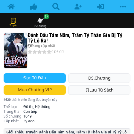
1K
Truyện
DS.Chương
Đánh Dấu Tám Năm, Trăm Tỷ Thân Gia Bị Tỷ
Tỷ Lộ Ra!
Đang cập nhật
0
ĐỀ CỬ
Đọc Từ Đầu
DS.Chương
Mua Chương VIP
Lưu Tủ Sách
4620
thành viên đang đọc truyện này
Thể loại
Đô thị, Hệ thống
Trạng thái
Còn tiếp
Số chương
1049
Cập nhật
3y ago
Giói Thiệu Truyện
Đánh Dấu Tám Năm, Trăm Tỷ Thân Gia Bị Tỷ Tỷ Lộ