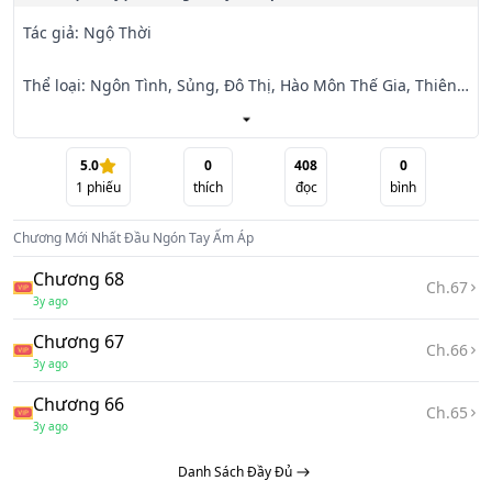
Tác giả: Ngộ Thời

Thể loại: Ngôn Tình, Sủng, Đô Thị, Hào Môn Thế Gia, Thiên 
Chi Kiêu Tử, HE...

Nhân vật chính: Thẩm Ôn Đình x Văn Ý

5.0
0
408
0
1
phiếu
thích
đọc
bình
Văn án

Chương Mới Nhất
Đầu Ngón Tay Ấm Áp
Sau khi Thẩm Ôn Đình kết hôn, anh vẫn thường xuyên ở 
Chương 68
Ch.
67
nước ngoài, hiếm khi quay về, mà vợ của anh, Văn Ý, cô ấy 
3y ago
cũng không quan

Chương 67
tâm, thoả sức chơi đùa.

Ch.
66
3y ago
Hôm đó, Thẩm Ôn Đình nhìn cô gái trang điểm tỉ mỉ, vô 
Chương 66
Ch.
65
cùng xinh đẹp, ưu nhã ngồi tại quán bar.

3y ago
Danh Sách Đầy Đủ
Cô ấy cầm ly rượu trong tay, nhẹ nhàng mỉm cười: “Đúng 