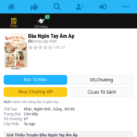
67
Truyện
DS.Chương
Đầu Ngón Tay Ấm Áp
Đang cập nhật
1
ĐỀ CỬ
Đọc Từ Đầu
DS.Chương
Mua Chương VIP
Lưu Tủ Sách
4620
thành viên đang đọc truyện này
Thể loại
Khác, Ngôn tình , Sủng , Đô thị
Trạng thái
Còn tiếp
Số chương
67
Cập nhật
3y ago
Giói Thiệu Truyện
Đầu Ngón Tay Ấm Áp