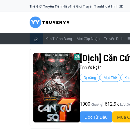
Thế Giới Truyện Tiên Hiệp
Thế Giới Truyện Tranh
Hoạt Hình 3D
Kim Thánh Bảng
Mới Cập Nhập
Truyện Dịch
[Dịch] Căn Cứ
Tịnh Vô Ngân
Dị năng
Mạt Thế
Kh
1900
612.9k
Chương
Lượt 
Đọc Từ Đầu
Mua C