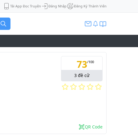
Tải App Đọc Truyện
Đăng Nhập
Đăng Ký Thành Viên
73
/
100
3
đề cử
QR Code