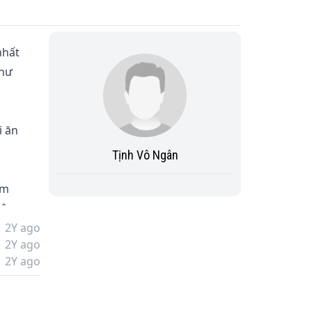
nhất 
hư 
 ăn 
Tịnh Vô Ngân
ậm 
iện 
2Y ago
2Y ago
2Y ago
những 
nên, 