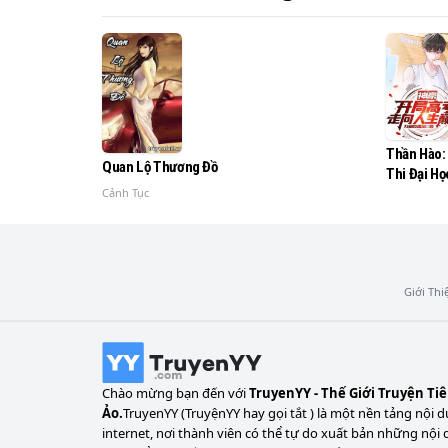
Qua khoảng thời gian hạo kiếp, ánh dương sẽ
Chúc bạn có những giây phút vui vẻ khi đọc
Thần Hào:
Quan Lộ Thương Đồ
Thi Đại Họ
Hướng Nhâ
Cảnh Tục
Đỉnh Pho
Giới Thi
Chào mừng bạn đến với
TruyenYY - Thế Giới Truyện Ti
Ảo.
TruyenYY (TruyệnYY hay gọi tắt ) là một nền tảng nội d
internet, nơi thành viên có thể tự do xuất bản những nội 