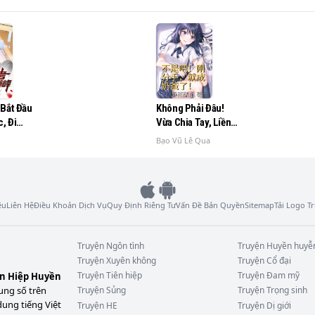
 một lần nữa trở lại.

 truyện Căn Cứ Số 7!
 Bắt Đầu
Không Phải Đâu!
c, Đi
Vừa Chia Tay, Liền
n Sinh
Thành Vú Em Rồi?
Bạo Vũ Lê Qua
ng
ệu
Liên Hệ
Điều Khoản Dịch Vụ
Quy Định Riêng Tư
Vấn Đề Bản Quyền
Sitemap
Tải Logo 
Truyện
Ngôn tình
Truyện
Huyền huyễ
Truyện
Xuyên không
Truyện
Cổ đại
Truyện
Tiên hiệp
Truyện
Đam mỹ
ên Hiệp Huyền
ung số trên
Truyện
Sủng
Truyện
Trọng sinh
dung tiếng Việt
Truyện
HE
Truyện
Dị giới