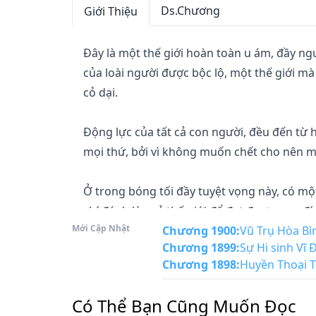
Ds.Chương
Giới Thiệu
Đây là một thế giới hoàn toàn u ám, đầy n
của loài người được bộc lộ, một thế giới mà
cỏ dại.

Động lực của tất cả con người, đều đến từ 
mọi thứ, bởi vì không muốn chết cho nên mớ
Ở trong bóng tối đầy tuyệt vọng này, có m
chí đánh lừa cả thế giới để đạt được mục đí
Mới Cập Nhật
rằng tận thế cũng không phải đơn giản là như
Chương 1900
:
Vũ Trụ Hòa Bì
Chương 1899
:
Sự Hi sinh Vĩ 
Chương 1898
:
Huyền Thoại T
“Thế giới này không tồn tại thứ gọi là may m
yếu tố vô hình dẫn đến những kết quả khôn
Có Thể Bạn Cũng Muốn Đọc
người thắng cuộc đã được quyết định từ trướ