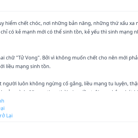
guy hiểm chết chóc, nơi những bản năng, những thứ xấu xa 
 chỉ có kẻ mạnh mới có thể sinh tồn, kẻ yếu thì sinh mạng n
hai chữ "Tử Vong". Bởi vì không muốn chết cho nên mới phải
i liều mạng sinh tồn.

ột người luôn không ngừng cố gắng, liều mạng tu luyện, th
ch của mình. Nhưng theo thời gian dần trôi qua, hắn phát h
 vậy...

nh
Đại
rở Lại
ắn đâu. Quy tắc, điều kiện tiên quyết, trạng thái tâm lý,... 
g thể đoán trước được, và cũng không thể tránh khỏi. Vậy 
c khi cuộc chiến bắt đầu rồi.”
