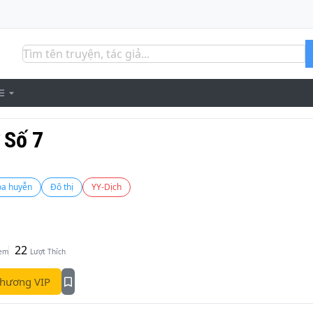
 Số 7
oa huyễn
Đô thị
YY-Dịch
22
Xem
Lượt Thích
hương VIP