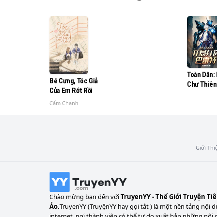
Ta tên Nhậm Kiệt, sống để làm nhân kiệt
Toàn Dân:
Bé Cưng, Tóc Giả
Chư Thiên
Của Em Rớt Rồi
Chế Tạo B
Cẩm Chanh
Giới Thi
Chào mừng bạn đến với
TruyenYY - Thế Giới Truyện Ti
Ảo.
TruyenYY (TruyệnYY hay gọi tắt ) là một nền tảng nội d
internet, nơi thành viên có thể tự do xuất bản những nội 