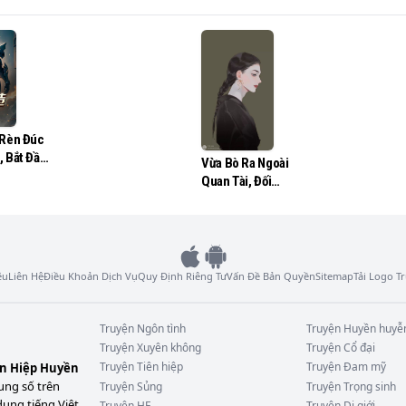
 Rèn Đúc
, Bắt Đầu
Vừa Bò Ra Ngoài
arrett
Quan Tài, Đối
Tượng Hẹn Hò Liền
Rút Súng?
ệu
Liên Hệ
Điều Khoản Dịch Vụ
Quy Định Riêng Tư
Vấn Đề Bản Quyền
Sitemap
Tải Logo 
Truyện
Ngôn tình
Truyện
Huyền huyễ
Truyện
Xuyên không
Truyện
Cổ đại
Truyện
Tiên hiệp
Truyện
Đam mỹ
ên Hiệp Huyền
ung số trên
Truyện
Sủng
Truyện
Trọng sinh
dung tiếng Việt
Truyện
HE
Truyện
Dị giới