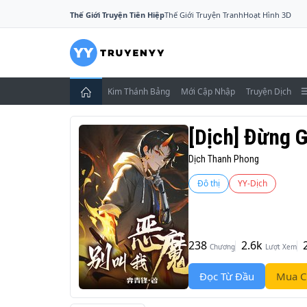
Thế Giới Truyện Tiên Hiệp
Thế Giới Truyện Tranh
Hoạt Hình 3D
Kim Thánh Bảng
Mới Cập Nhập
Truyện Dịch
[Dịch] Đừng G
Dịch Thanh Phong
Đô thị
YY-Dịch
238
2.6k
Chương
Lượt Xem
Đọc Từ Đầu
Mua C