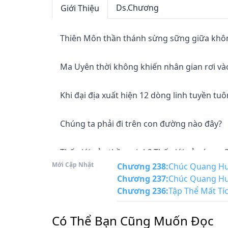
Ds.Chương
Giới Thiệu
Thiên Môn thần thánh sừng sững giữa khôn
Ma Uyên thời không khiến nhân gian rơi vào
Khi đại địa xuất hiện 12 dòng linh tuyền tu
Chúng ta phải đi trên con đường nào đây?

Thế giới của thần minh? Thế giới của ác ma?
Mới Cập Nhật
Chương 238
:
Chúc Quang Huy
Chương 237
:
Chúc Quang Huy
Không! Đây là thế giới của con người!

Chương 236
:
Tập Thể Mất Tí
Ta tiếp nhận vương miện không ai dám đội, 
Có Thể Bạn Cũng Muốn Đọc