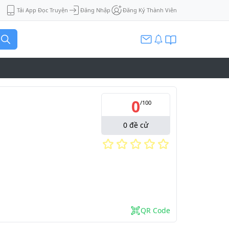
Tải App Đọc Truyện
Đăng Nhập
Đăng Ký Thành Viên
0
/
100
0
đề cử
QR Code