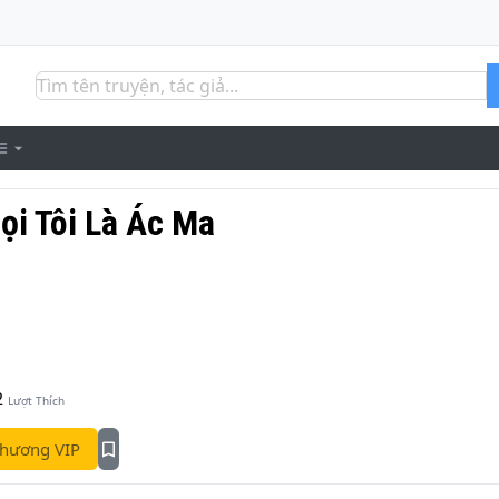
ọi Tôi Là Ác Ma
2
Lượt Thích
hương VIP