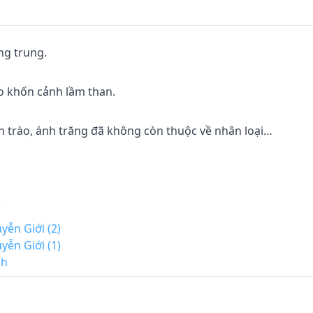
g trung.

 khốn cảnh lầm than.

ôn trào, ánh trăng đã không còn thuộc về nhân loại…



ễn Giới (2)
ễn Giới (1)
ch
trở thành vương của thời đại mới.
