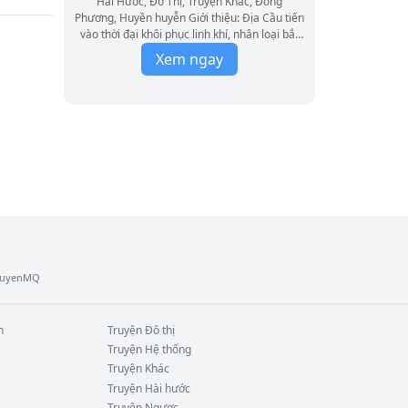
Hài Hước, Đô Thị, Truyện Khác, Đông
Phương, Huyền huyễn Giới thiệu: Địa Cầu tiến
vào thời đại khôi phục linh khí, nhân loại bắt
đầu thức tỉnh dị năng! Giang Nam bắt đầu
Xem ngay
thức tỉnh hệ thống hàng vỉa hè mạnh nhất,
dược tề đại lực? Đậu nành giải độc? Anh đào
may mắn? Cung không đủ cầu! Thần hào đỉnh
cấp thế giới, nhà giàu nhất, streamer nổi
tiếng, cường giả đỉnh cấp nhao nhao chạy tới
cầu mua. Giang Nam: "Ta không có hứng thú
với tiền tỷ! Ta chỉ muốn hố... À không, nguyện
vọng của ta là thế giới hòa bình!"
TruyenMQ
n
Truyện
Đô thị
Truyện
Hệ thống
Truyện
Khác
Truyện
Hài hước
Truyện
Ngược