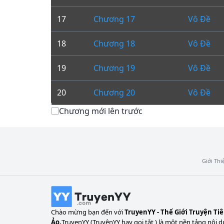
17
Chương 17
Vô Đề
18
Chương 18
Vô Đề
19
Chương 19
Vô Đề
20
Chương 20
Vô Đề
Chương mới lên trước
Giới Thi
Chào mừng bạn đến với
TruyenYY - Thế Giới Truyện Ti
Ảo.
TruyenYY (TruyệnYY hay gọi tắt ) là một nền tảng nội d