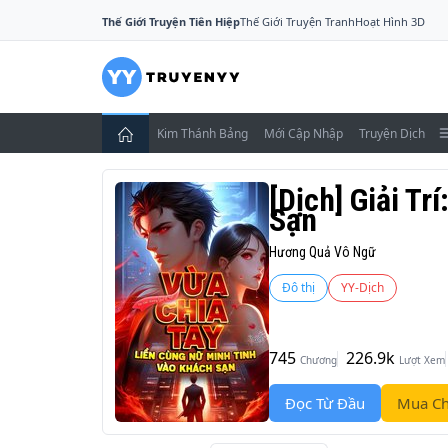
Thế Giới Truyện Tiên Hiệp
Thế Giới Truyện Tranh
Hoạt Hình 3D
Kim Thánh Bảng
Mới Cập Nhập
Truyện Dịch
[Dịch] Giải T
Sạn
Hương Quả Vô Ngữ
Đô thị
YY-Dịch
745
226.9k
Chương
Lượt Xem
Đọc Từ Đầu
Mua Ch