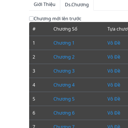
Giới Thiệu
Ds.Chương
Chương mới lên trước
#
Chương Số
Tựa chư
1
Chương 1
Vô Đề
2
Chương 2
Vô Đề
3
Chương 3
Vô Đề
4
Chương 4
Vô Đề
5
Chương 5
Vô Đề
6
Chương 6
Vô Đề
7
Chương 7
Vô Đề