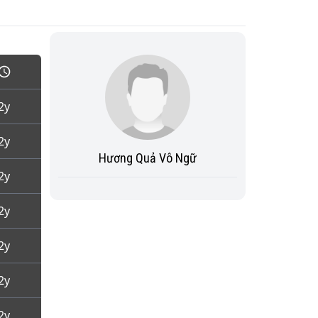
2y
2y
Hương Quả Vô Ngữ
2y
2y
2y
2y
2y