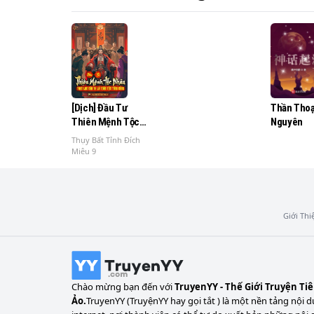
“Chưởng Trung Thế Giới”. 】

【Ngươi ngộ tính nghịch thiên, nghiên cứu T
lĩnh ngộ ra “Tha Hóa Tự Tại Đại Pháp”. 】
[Dịch] Đầu Tư
Thần Thoạ
Thiên Mệnh Tộc
Nguyên
Nhân, Thực Lực
Thụy Bất Tỉnh Đích
Của Ta Là Toàn Tộc
Miêu 9
Cộng Lại
Giới Thi
Chào mừng bạn đến với
TruyenYY - Thế Giới Truyện Ti
Ảo.
TruyenYY (TruyệnYY hay gọi tắt ) là một nền tảng nội d