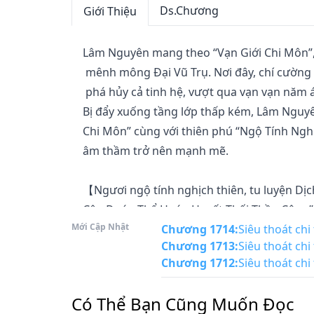
Ds.Chương
Giới Thiệu
Lâm Nguyên mang theo “Vạn Giới Chi Môn”, x
 mênh mông Đại Vũ Trụ. Nơi đây, chí cường giả chỉ cần búng tay là có thể

 phá hủy cả tinh hệ, vượt qua vạn vạn năm ánh sáng chỉ trong nháy mắt. 

Bị đẩy xuống tầng lớp thấp kém, Lâm Nguyên
Chi Môn” cùng với thiên phú “Ngộ Tính Nghịc
âm thầm trở nên mạnh mẽ.

【Ngươi ngộ tính nghịch thiên, tu luyện Dịch 
Cân Đoán Thể Hoán Huyết Thối Thần Công”.
Mới Cập Nhật
Chương 1714
:
Siêu thoát chi
Chương 1713
:
Siêu thoát chi
【Ngươi ngộ tính nghịch thiên, tham ngộ Chư
Chương 1712
:
Siêu thoát chi
Đình Tạo Hóa Khai Tịch Pháp”. 】

Có Thể Bạn Cũng Muốn Đọc
【Ngươi ngộ tính nghịch thiên, quan sát thế gi