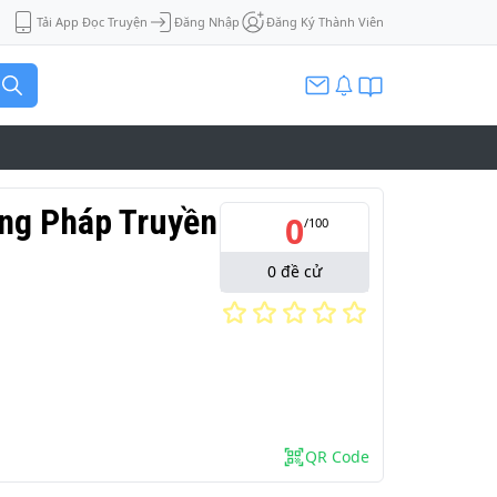
Tải App Đọc Truyện
Đăng Nhập
Đăng Ký Thành Viên
áng Pháp Truyền
0
/
100
0
đề cử
QR Code