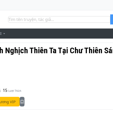
nh Nghịch Thiên Ta Tại Chư Thiên S
15
m
Lượt Thích
ương VIP