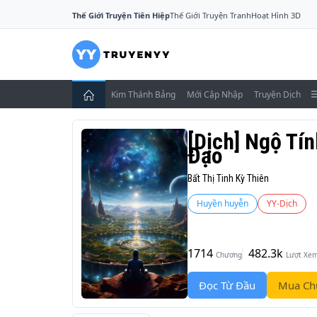
Thế Giới Truyện Tiên Hiệp
Thế Giới Truyện Tranh
Hoạt Hình 3D
Kim Thánh Bảng
Mới Cập Nhập
Truyện Dịch
[Dịch] Ngộ Tí
Đạo
Bất Thị Tinh Kỳ Thiên
Huyền huyễn
YY-Dịch
1714
482.3k
Chương
Lượt Xe
Đọc Từ Đầu
Mua Ch