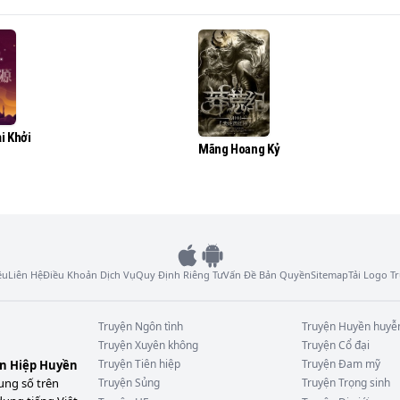
hân Ngoại Hóa Thân chi thuật, 

i Khởi
Mãng Hoang Kỷ
ệu
Liên Hệ
Điều Khoản Dịch Vụ
Quy Định Riêng Tư
Vấn Đề Bản Quyền
Sitemap
Tải Logo 
Truyện
Ngôn tình
Truyện
Huyền huyễ
Truyện
Xuyên không
Truyện
Cổ đại
Truyện
Tiên hiệp
Truyện
Đam mỹ
ên Hiệp Huyền
ung số trên
Truyện
Sủng
Truyện
Trọng sinh