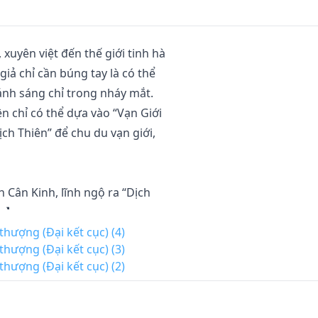
uyên việt đến thế giới tinh hà

 chỉ có thể dựa vào “Vạn Giới 

h Thiên” để chu du vạn giới, 

Cân Kinh, lĩnh ngộ ra “Dịch 

 】

 thượng (Đại kết cục) (4)
 thượng (Đại kết cục) (3)
ởng Tâm Lôi, lĩnh ngộ ra “Lôi 

 thượng (Đại kết cục) (2)
ới sinh diệt, lĩnh ngộ ra 
