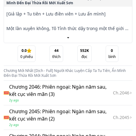
Mình Đến Đại Thừa Rồi Mới Xuất Sơn
[Giả lập + Tu tiên + Lưu điền viên + Lưu ẩn mình]

Một lần xuyên không, Tô Tỉnh thức dậy trong một thế giới 
võ đạo cao cấp đã được dữ liệu hóa.

Ở nơi đây, có những cường giả siêu phàm được gọi là 
0.0
44
552K
0
0
phiếu
thích
đọc
bình
“Chuyển Nghiệp Giả,” được trời cao ưu ái, có thể thăng cấp 
và gia tăng sức mạnh bằng cách làm nhiệm vụ, săn quái 
Chương Mới Nhất
[Dịch - Full] Người Khác Luyện Cấp Ta Tu Tiên, Ẩn Mình
vật.

Đến Đại Thừa Rồi Mới Xuất Sơn
Chương 2046: Phiên ngoại: Ngàn năm sau,
Tô Tỉnh lại chuyển nghề thành một nghề ẩn: Tu Tiên Giả, 
Ch.
2046
kết cục viên mãn (3)
nhưng vì lý do bí ẩn nào đó, hắn không thể nhận được kinh 
2y ago
nghiệm hay thăng cấp như những Chuyển Nghiệp Giả khác.

Chương 2045: Phiên ngoại: Ngàn năm sau,
Không thể thăng cấp, hắn chỉ còn cách tự mình tu luyện. 
Ch.
2045
kết cục viên mãn (2)
Nhưng trong thời đại mạt pháp này, khi linh khí cạn kiệt và 
2y ago
tu sĩ gần như tuyệt chủng, việc tìm được một chút linh khí 