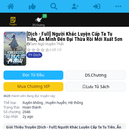
2K
Truyện
DS.Chương
[Dịch - Full] Người Khác Luyện Cấp Ta Tu
Tiên, Ẩn Mình Đến Đại Thừa Rồi Mới Xuất Sơn
Tam Ngũ Huyền Thất
0
ĐỀ CỬ
YY-Dịch
Đọc Từ Đầu
DS.Chương
Mua Chương VIP
Lưu Tủ Sách
4620
thành viên đang đọc truyện này
Thể loại
Xuyên không , Huyền huyễn, Hệ thống
Trạng thái
Hoàn thành
Số chương
2046
Cập nhật
2y ago
Giói Thiệu Truyện
[Dịch - Full] Người Khác Luyện Cấp Ta Tu Tiên, Ẩn