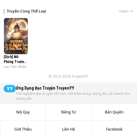
Du oán quỷ bí khó lường, nhân tộc giãy giụa cầu sinh, địa 
vực bao la nguy hiểm lại thần bí... Chào mừng đi vào thế 
Truyện Cùng Thể Loại
Thêm
giới tu tiên quỷ dị!
[Dịch] Mô
Phỏng Trường
Lao Tiên Nhân
Sinh: Ta Có
Thể Kết Toán
© 2012-2024 TruyenYY.
Từ Điều Thiên
Phú
YY
Ứng Dụng Đọc Truyện
TruyenYY
Trải nghiệm đọc truyện tốt hơn, tiết kiệm dung lượng 4G, tải nhanh khi
mạng yếu.
Nội Quy
Riêng Tư
Bản Quyền
Giới Thiệu
Liên Hệ
Facebook