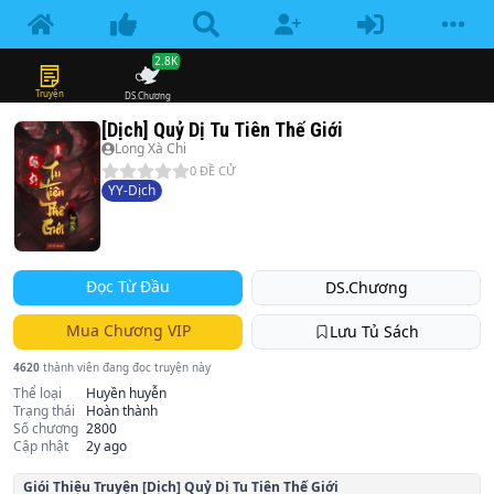
2.8K
Truyện
DS.Chương
[Dịch] Quỷ Dị Tu Tiên Thế Giới
Long Xà Chi
0
ĐỀ CỬ
YY-Dịch
Đọc Từ Đầu
DS.Chương
Mua Chương VIP
Lưu Tủ Sách
4620
thành viên đang đọc truyện này
Thể loại
Huyền huyễn
Trạng thái
Hoàn thành
Số chương
2800
Cập nhật
2y ago
Giói Thiệu Truyện
[Dịch] Quỷ Dị Tu Tiên Thế Giới