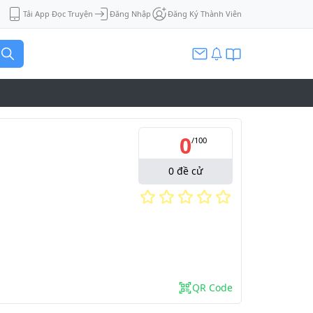
Tải App Đọc Truyện
Đăng Nhập
Đăng Ký Thành Viên
0
/
100
0
đề cử
QR Code