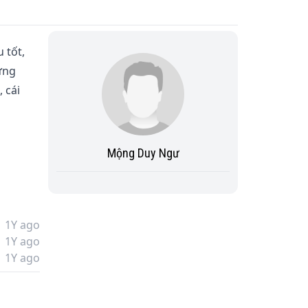
 tốt, 
ứng 
 cái 
Mộng Duy Ngư
1Y ago
1Y ago
1Y ago