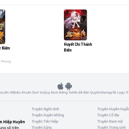
Huyết Chi Thánh
t Kiếm
Điển
n Phong
ệu
Liên Hệ
Điều Khoản Dịch Vụ
Quy Định Riêng Tư
Vấn Đề Bản Quyền
Sitemap
Tải Logo 
Truyện
Ngôn tình
Truyện
Huyền huyễ
Truyện
Xuyên không
Truyện
Cổ đại
Truyện
Tiên hiệp
Truyện
Đam mỹ
ên Hiệp Huyền
ung số trên
Truyện
Sủng
Truyện
Trọng sinh