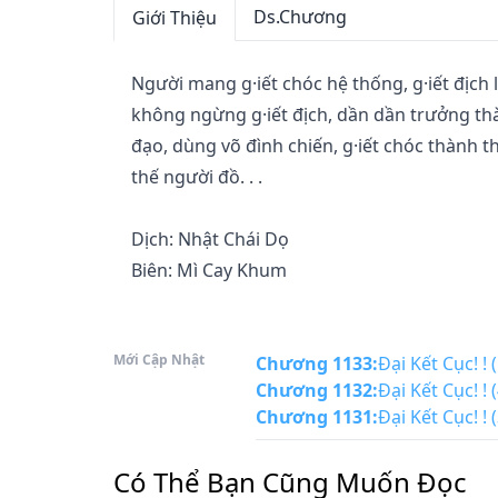
Ds.Chương
Giới Thiệu
Người mang g·iết chóc hệ thống, g·iết địch 
không ngừng g·iết địch, dần dần trưởng thành
đạo, dùng võ đình chiến, g·iết chóc thành t
thế người đồ. . . 

Dịch: Nhật Chái Dọ

Biên: Mì Cay Khum
Mới Cập Nhật
Chương 1133
:
Đại Kết Cục! ! (
Chương 1132
:
Đại Kết Cục! ! (
Chương 1131
:
Đại Kết Cục! ! (
Có Thể Bạn Cũng Muốn Đọc