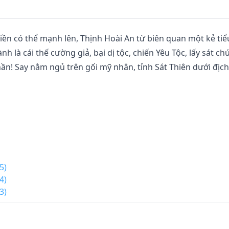
liền có thể mạnh lên, Thịnh Hoài An từ biên quan một kẻ tiểu
 là cái thế cường giả, bại dị tộc, chiến Yêu Tộc, lấy sát ch
hần! Say nằm ngủ trên gối mỹ nhân, tỉnh Sát Thiên dưới địch,
5)
4)
3)