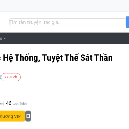
c Hệ Thống, Tuyệt Thế Sát Thần
YY-Dịch
46
Xem
Lượt Thích
hương VIP