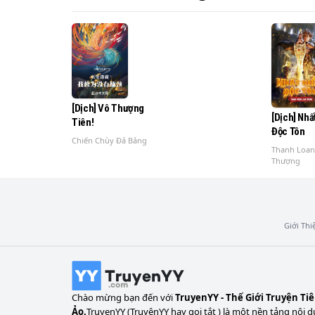
[Dịch] Vô Thượng
[Dịch] Nhấ
Tiên!
Độc Tôn
Chiến Chùy Đả Bảng
Thanh Loa
Thượng
Giới Thi
Chào mừng bạn đến với
TruyenYY - Thế Giới Truyện Ti
Ảo.
TruyenYY (TruyệnYY hay gọi tắt ) là một nền tảng nội d