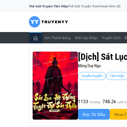
Thế Giới Truyện Tiên Hiệp
Thế Giới Truyện Tranh
Hoạt Hình 3D
Kim Thánh Bảng
Mới Cập Nhập
Truyện Dịch
[Dịch] Sát Lụ
Mộng Duy Ngư
Huyền huyễn
Tiên hiệp
1133
748.2k
Chương
Lượt 
Đọc Từ Đầu
Mua C