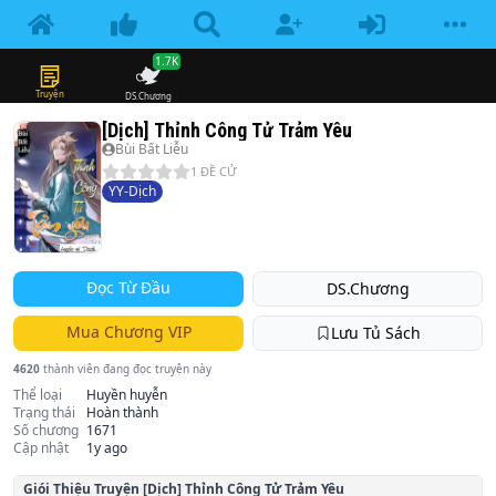
1.7K
Truyện
DS.Chương
[Dịch] Thỉnh Công Tử Trảm Yêu
Bùi Bất Liễu
1
ĐỀ CỬ
YY-Dịch
Đọc Từ Đầu
DS.Chương
Mua Chương VIP
Lưu Tủ Sách
4620
thành viên đang đọc truyện này
Thể loại
Huyền huyễn
Trạng thái
Hoàn thành
Số chương
1671
Cập nhật
1y ago
Giói Thiệu Truyện
[Dịch] Thỉnh Công Tử Trảm Yêu