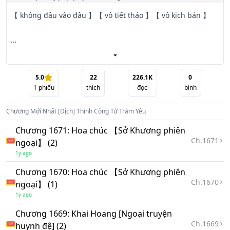
【 không đâu vào đâu 】【 vô tiết tháo 】【 vô kịch bản 】

Văn án

5.0
22
226.1K
0
1
phiếu
thích
đọc
bình
Chương Mới Nhất
[Dịch] Thỉnh Công Tử Trảm Yêu
Thiên địa rộng lớn, chín tầng trời, mười lớp đất…

Chương 1671: Hoa chúc 【Sở Khương phiên
Ch.
1671
ngoại】 (2)
1y ago
Phồn hoa như gấm, nhàn nhã tu luyện.

Chương 1670: Hoa chúc 【Sở Khương phiên
Ch.
1670
ngoại】 (1)
1y ago
Khi Sở Lương mở mắt ra đã phát hiện mình trở thành một 
Chương 1669: Khai Hoang [Ngoại truyện
Ch.
1669
tên đệ tử của 

huynh đệ] (2)