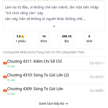
Làm lại từ đầu, vì khống chế vận mệnh, lần nữa tiến nhập 
"trò chơi sống còn" này.

Lần này, hắn sẽ không bị người khác khống chế.

Thân là Kiếm Vương Level 200, đời này hắn muốn leo tới 
đỉnh cao hơn.

kỹ xảo kiếm tiền trong game! Công lược phó bản trong 
5.0
14
696.1K
0
1
phiếu
thích
đọc
bình
game! Nhiệm vụ truyền kỳ trong game! Xuất xứ trang bị 
trong game! Kỹ xảo chiến đấu mà các người chơi khác 
Chương Mới Nhất
[Dịch] Trọng Sinh Chi Tối Cường Kiếm Thần
không biết!

Ngay cả bí mật những người chơi thử cũng không biết, hắn 
Chương 4311: Kiếm Chi Sở Chỉ
Ch.
4311
đều biết.

2y ago
Bách Quốc đại chiến, sinh mệnh tiến giai, bước vào Thần 
Chương 4310: Sóng To Gió Lớn (2)
vị, kiếm lăng đỉnh phong, bắt đầu một đoạn truyền kỳ Chí 
Ch.
4310
2y ago
Cao Kiếm Thần.
Chương 4309: Sóng To Gió Lớn
Ch.
4309
2y ago
Danh Sách Đầy Đủ