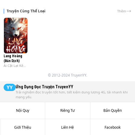
Truyện Cùng Thể Loại
Thêm
Lang Hoàng
(Bản Dịch)
Ái Cật Lạt Kê
Phấn
© 2012-2024 TruyenYY.
YY
Ứng Dụng Đọc Truyện
TruyenYY
Trải nghiệm đọc truyện tốt hơn, tiết kiệm dung lượng 4G, tải nhanh khi
mạng yếu.
Nội Quy
Riêng Tư
Bản Quyền
Giới Thiệu
Liên Hệ
Facebook