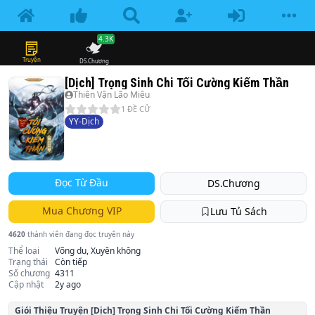
4.3K
Truyện
DS.Chương
[Dịch] Trọng Sinh Chi Tối Cường Kiếm Thần
Thiên Vận Lão Miêu
1
ĐỀ CỬ
YY-Dịch
Đọc Từ Đầu
DS.Chương
Mua Chương VIP
Lưu Tủ Sách
4620
thành viên đang đọc truyện này
Thể loại
Võng du, Xuyên không
Trạng thái
Còn tiếp
Số chương
4311
Cập nhật
2y ago
Giói Thiệu Truyện
[Dịch] Trọng Sinh Chi Tối Cường Kiếm Thần