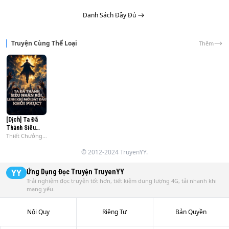
Danh Sách Đầy Đủ
Truyện Cùng Thể Loại
Thêm
[Dịch] Ta Đã
Thành Siêu
Thiết Chưởng
Nhân Rồi, Linh
Thảo Thượng
Khí Mới Bắt Đầu
© 2012-2024 TruyenYY.
Phi
Khôi Phục?
YY
Ứng Dụng Đọc Truyện
TruyenYY
Trải nghiệm đọc truyện tốt hơn, tiết kiệm dung lượng 4G, tải nhanh khi
mạng yếu.
Nội Quy
Riêng Tư
Bản Quyền