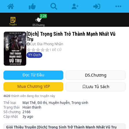
2.2K
Truyện
DS.Chương
[Dịch] Trọng Sinh Trở Thành Mạnh Nhất Vũ
Trụ
Cực Địa Phong Nhận
1
ĐỀ CỬ
YY-Dịch
Đọc Từ Đầu
DS.Chương
Mua Chương VIP
Lưu Tủ Sách
4620
thành viên đang đọc truyện này
Thể loại
Mạt Thế, Đô thị, Huyền huyễn, Trọng sinh
Trạng thái
Hoàn thành
Số chương
2166
Cập nhật
3y ago
Giói Thiệu Truyện
[Dịch] Trọng Sinh Trở Thành Mạnh Nhất Vũ Trụ