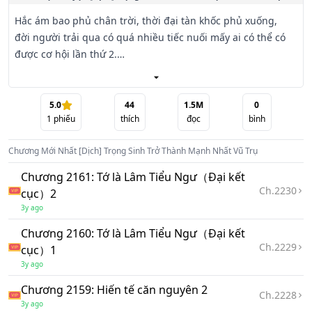
Hắc ám bao phủ chân trời, thời đại tàn khốc phủ xuống, 
đời người trải qua có quá nhiều tiếc nuối mấy ai có thể có 
được cơ hội lần thứ 2.

Diệp Tinh vùng vẫy trong tận thế cho đến khi nhắm mắt 
trút hơi thở cuối cùng, mở mắt ra sau giấc ngủ liền trở lại 
5.0
44
1.5M
0
1
phiếu
thích
đọc
bình
10 năm trước, nhẩm tính chỉ còn 2 năm nữa là ngày tận thế 
đen tối phủ xuống, Tất cả đều có một cơ hội để thay đổi 
Chương Mới Nhất
[Dịch] Trọng Sinh Trở Thành Mạnh Nhất Vũ Trụ
những sai lầm, những tiếc nuối đã trải qua!

Chương 2161: Tớ là Lâm Tiểu Ngư（Đại kết
Cùng đồng hành với Diệp Tinh để vén màn bí ẩn ngày tận 
Ch.
2230
cục）2
thế nào
3y ago
Chương 2160: Tớ là Lâm Tiểu Ngư（Đại kết
Ch.
2229
cục）1
3y ago
Chương 2159: Hiến tế căn nguyên 2
Ch.
2228
3y ago