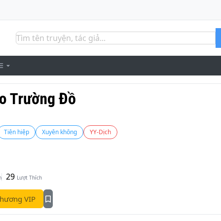
ạo Trường Đồ
Tiên hiệp
Xuyên không
YY-Dịch
29
m
Lượt Thích
hương VIP