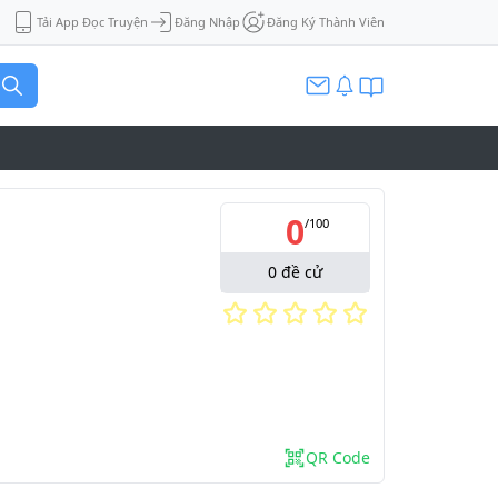
Tải App Đọc Truyện
Đăng Nhập
Đăng Ký Thành Viên
0
/
100
0
đề cử
QR Code