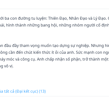
ới ba con đường tu luyện: Thiên Đạo, Nhân Đạo và Lý Đạo. 
hái, hình thành những bang hội, những nhóm người cố định
 ban đầu đầy tham vọng muốn tạo dựng sự nghiệp. Nhưng hi
ông cần đến chút kiến thức ít ỏi của anh. Sức mạnh con ngư
 máy móc và công cụ. Anh chấp nhận số phận, trở thành một
vô vị. 

một âm mưu liên quan đến "Ngoại Đạo" - một thế lực bí ẩn 
o. Lý Khải bị cuốn vào vòng xoáy tranh đoạt quyền lực, bị 
 tất cả (Đại kết cục) (13)
úc nguy cấp, anh bất ngờ thức tỉnh "kim thủ chỉ", một phần
o từ thế giới cũ. 
