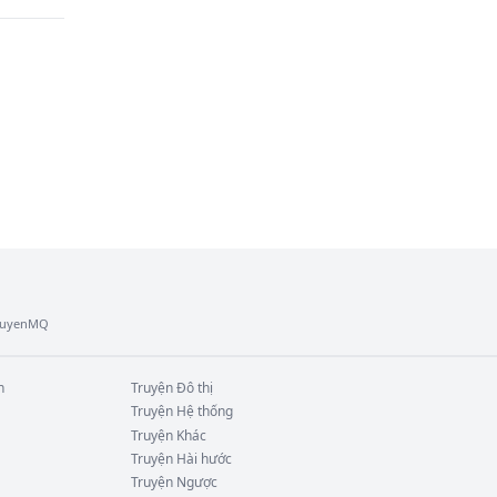
 
 Đào 
ật đa 
ành 
ạc 
TruyenMQ
n
Truyện
Đô thị
Truyện
Hệ thống
Truyện
Khác
Truyện
Hài hước
Truyện
Ngược