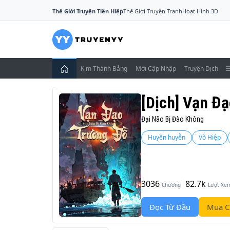
Thế Giới Truyện Tiên Hiệp
Thế Giới Truyện Tranh
Hoạt Hình 3D
Kim Thánh Bảng
Mới Cập Nhập
Truyện Dịch
[Dịch] Vạn Đ
Đại Não Bị Đào Không
Huyền huyễn
Võ Hiệp
3036
82.7k
Chương
Lượt Xe
Đọc Từ Đầu
Mua C