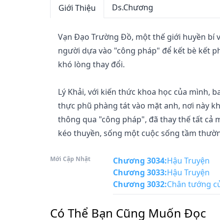
Ds.Chương
Giới Thiệu
Vạn Đạo Trường Đồ, một thế giới huyền bí v
người dựa vào "công pháp" để kết bè kết p
khó lòng thay đổi. 

Lý Khải, với kiến thức khoa học của mình,
thực phũ phàng tát vào mặt anh, nơi này kh
thông qua "công pháp", đã thay thế tất cả
kéo thuyền, sống một cuộc sống tầm thường 
Mới Cập Nhật
Cho đến một ngày, anh vô tình bị cuốn vào 
Chương 3034
:
Hậu Truyện
Chương 3033
:
Hậu Truyện
không thuộc về bất kỳ con đường tu luyện nà
Chương 3032
:
Chân tướng của
sát, phải chạy trốn khỏi quê hương. Trong l
sót lại của chiếc máy chơi game anh mang the
Có Thể Bạn Cũng Muốn Đọc