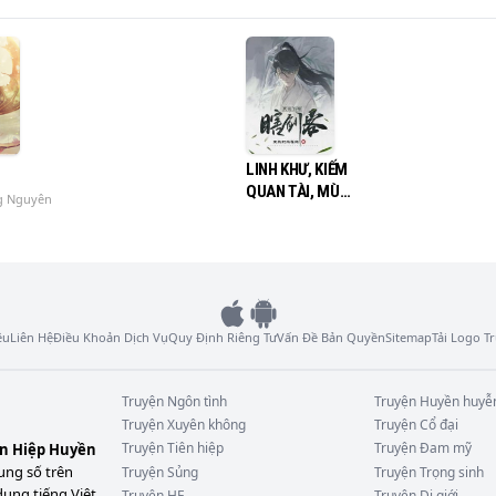
LINH KHƯ, KIẾM
QUAN TÀI, MÙ
g Nguyên
KIẾM KHÁCH
ệu
Liên Hệ
Điều Khoản Dịch Vụ
Quy Định Riêng Tư
Vấn Đề Bản Quyền
Sitemap
Tải Logo 
Truyện
Ngôn tình
Truyện
Huyền huyễ
Truyện
Xuyên không
Truyện
Cổ đại
Truyện
Tiên hiệp
Truyện
Đam mỹ
ên Hiệp Huyền
ung số trên
Truyện
Sủng
Truyện
Trọng sinh
dung tiếng Việt
Truyện
HE
Truyện
Dị giới