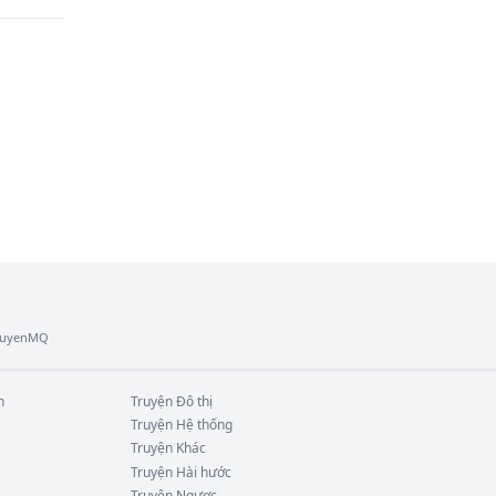
TruyenMQ
n
Truyện
Đô thị
Truyện
Hệ thống
Truyện
Khác
Truyện
Hài hước
Truyện
Ngược