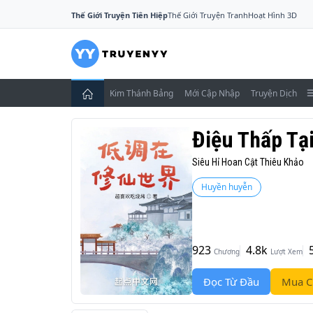
Thế Giới Truyện Tiên Hiệp
Thế Giới Truyện Tranh
Hoạt Hình 3D
Kim Thánh Bảng
Mới Cập Nhập
Truyện Dịch
Điệu Thấp Tại
Siêu Hỉ Hoan Cật Thiêu Khảo
Huyền huyễn
923
4.8k
Chương
Lượt Xem
Đọc Từ Đầu
Mua C