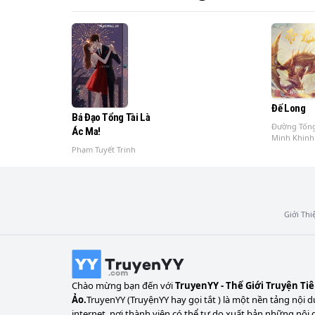
Đế Long
Bá Đạo Tổng Tài Là
Đường Tốn
Ác Ma!
Minh Khinh
Phạm Tuyết Trinh
Giới Thi
Chào mừng bạn đến với
TruyenYY - Thế Giới Truyện Ti
Ảo.
TruyenYY (TruyệnYY hay gọi tắt ) là một nền tảng nội d
internet, nơi thành viên có thể tự do xuất bản những nội 