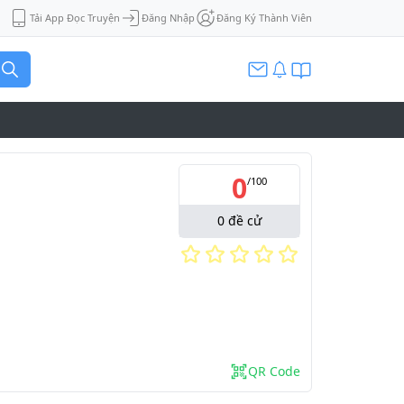
Tải App Đọc Truyện
Đăng Nhập
Đăng Ký Thành Viên
0
/
100
0
đề cử
QR Code