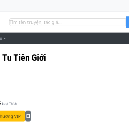
 Tu Tiên Giới
5
Lượt Thích
hương VIP