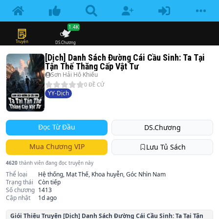
1.4K
Truyện
DS.Chương
[Dịch] Danh Sách Đường Cái Cầu Sinh: Ta Tại
Tận Thế Thăng Cấp Vật Tư
Sơn Hải Hô Khiếu
0
ĐỀ CỬ
YY-Dịch
Đọc Từ Đầu
DS.Chương
Mua Chương VIP
Lưu Tủ Sách
4620
thành viên đang đọc truyện này
Thể loại
Hệ thống, Mạt Thế, Khoa huyễn, Góc Nhìn Nam
Trạng thái
Còn tiếp
Số chương
1413
Cập nhật
1d ago
Giói Thiệu Truyện
[Dịch] Danh Sách Đường Cái Cầu Sinh: Ta Tại Tận