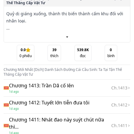
Thế Thăng Cấp Vật Tư
Quỷ dị giáng xuống, thành thị biến thành cấm khu đối với 
nhân loại.

Mọi người buộc phải dựa vào những đoàn người di chuyển 
theo “danh sách siêu phàm”, cuộc sống định cư đã hoàn 
toàn biến thành cuộc sống lưu động.

0.0
39
539.8K
0
0
phiếu
thích
đọc
bình
Trong quá trình di chuyển ấy, Trần Dã thức tỉnh hệ thống 
Chương Mới Nhất
[Dịch] Danh Sách Đường Cái Cầu Sinh: Ta Tại Tận Thế
thăng cấp.

Thăng Cấp Vật Tư
Chương 1413: Trần Dã cố lên
Chiếc xe đạp rỉ sét trong tay hắn lột xác thành chiến xa bọc 
Ch.
1413
1d ago
thép.

Chương 1412: Tuyết lớn tiễn đưa tôi
Ch.
1412
Chiếc lều vải cũ nát tiến hóa thành pháo đài di động.

1d ago
Chương 1411: Nhát đao này suýt chút nữa
Khi người khác còn phải liều mạng chỉ vì nửa miếng lương 
Ch.
1411
thì...
khô, thì chiếc xe – cũng là căn phòng của hắn – đã có hệ 
1d ago