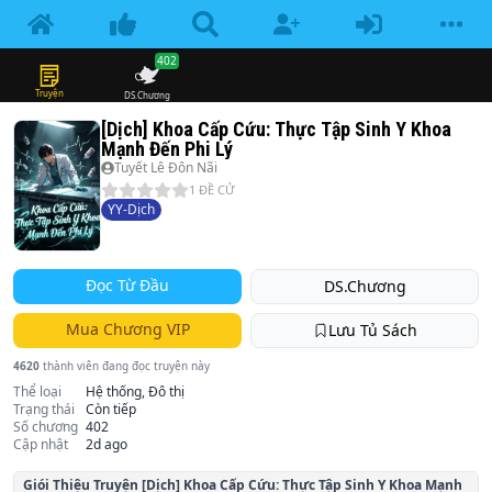
402
Truyện
DS.Chương
[Dịch] Khoa Cấp Cứu: Thực Tập Sinh Y Khoa
Mạnh Đến Phi Lý
Tuyết Lê Đôn Nãi
1
ĐỀ CỬ
YY-Dịch
Đọc Từ Đầu
DS.Chương
Mua Chương VIP
Lưu Tủ Sách
4620
thành viên đang đọc truyện này
Thể loại
Hệ thống, Đô thị
Trạng thái
Còn tiếp
Số chương
402
Cập nhật
2d ago
Giói Thiệu Truyện
[Dịch] Khoa Cấp Cứu: Thực Tập Sinh Y Khoa Mạnh