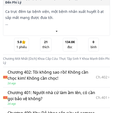
Đến Phi Lý
Ca trực đêm tại bệnh viện, một bệnh nhân xuất huyết ồ ạt 
sắp mất mạng được đưa tới.

Cả khoa đều bó tay hết cách, bác sĩ mổ chính mồ hôi đầm 
đìa, tuyên bố người nhà chuẩn bị lo hậu sự.

5.0
21
134.8K
0
1
phiếu
thích
đọc
bình
Ngay khoảnh khắc người nhà suy sụp, Tử thần giáng lâm, 
trong đầu cậu thực tập sinh quèn Lục Thần bỗng vang lên 
Chương Mới Nhất
[Dịch] Khoa Cấp Cứu: Thực Tập Sinh Y Khoa Mạnh Đến Phi
một âm thanh.

Lý
Chương 402: Tôi không sao rồi! Không cần
"Đinh! 【 Hệ Thống Đại Y Toàn Năng 】 đã trói định!"

Ch.
402
chọc kim! Không cần chọc!
"Phát gói quà tân thủ: Nhận được 【 Thuật tay không cầm 
2d ago
máu cấp Đại Sư 】, 【 Thuật khâu vết thương cấp Hoàn Mỹ 
】!"

Chương 401: Người nhà cứ làm ầm lên, có cần
Ch.
401
gọi bảo vệ không?
Dưới ánh mắt kinh hãi của y tá và sự ngỡ ngàng của chủ 
2d ago
nhiệm khoa, Lục Thần đẩy bác sĩ mổ chính ra: "Tránh ra, để 