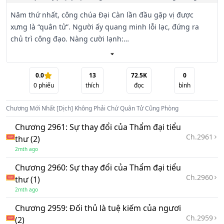
Năm thứ nhất, công chúa Đại Càn lần đầu gặp vị được 
xưng là “quân tử”. Người ấy quang minh lỗi lạc, đứng ra 
chủ trì công đạo. Nàng cười lạnh:

“Ngụy quân tử.”

Năm thứ hai, hoàng tử tranh vị, chỉ thiếu một bước là thua 
0.0
13
72.5K
0
0
phiếu
thích
đọc
bình
sạch. Trong lúc nhắm mắt chờ chết, chỉ có người ấy bước 
ra khỏi hàng, lấy thân gia tính mạng hộ tống nàng trở về 
Chương Mới Nhất
[Dịch] Không Phải Chứ Quân Tử Cũng Phòng
kinh. Nàng hừ nhẹ:

“Cũng coi như là quân tử.”

Chương 2961: Sự thay đổi của Thẩm đại tiểu
Ch.
2961
thư (2)
Năm thứ năm, chính biến thành công, đăng cơ xưng đế. 
2mth ago
Nữ Đế lâm triều, ban cho người ấy quan cao lộc hậu, quý 
Chương 2960: Sự thay đổi của Thẩm đại tiểu
nữ mỹ nhân, tất cả đều bị cự tuyệt. Nàng khẽ cau mày:

Ch.
2960
thư (1)
“Quả thực là quân tử.”

2mth ago
Năm thứ mười, sáng sớm tỉnh lại, toàn thân đau nhức, 
Chương 2959: Đối thủ là tuệ kiếm của ngươi
Ch.
2959
nàng nghiến răng mắng kẻ nằm bên cạnh:

(2)