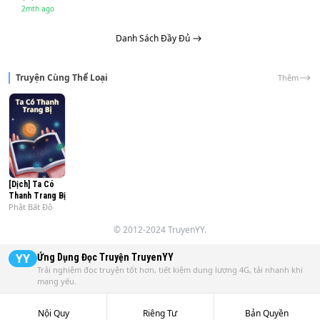
“Uổng là quân tử!”

2mth ago
…

Danh Sách Đầy Đủ
“Ba thứ có thể khiến đế quốc một lần nữa vĩ đại,”

hắn nói với Nữ Đế,

“Là kiếm; là vi thần và là Nho – Đạo – Phật.”
Truyện Cùng Thể Loại
Thêm
[Dịch] Ta Có
Thanh Trang Bị
Phật Bất Độ
© 2012-2024 TruyenYY.
YY
Ứng Dụng Đọc Truyện
TruyenYY
Trải nghiệm đọc truyện tốt hơn, tiết kiệm dung lượng 4G, tải nhanh khi
mạng yếu.
Nội Quy
Riêng Tư
Bản Quyền