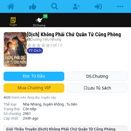
3K
Truyện
DS.Chương
[Dịch] Không Phải Chứ Quân Tử Cũng Phòng
Dương Tiểu Nhung
0
ĐỀ CỬ
YY-Dịch
Đọc Từ Đầu
DS.Chương
Mua Chương VIP
Lưu Tủ Sách
4620
thành viên đang đọc truyện này
Thể loại
Nhẹ Nhàng, Xuyên không , Tu tiên
Trạng thái
Còn tiếp
Số chương
2961
Cập nhật
2mth ago
Giói Thiệu Truyện
[Dịch] Không Phải Chứ Quân Tử Cũng Phòng