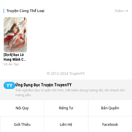
Truyện Cùng Thể Loại
Thêm
[Dịch] Đạo Lữ
Hung Mãnh Của
Vịt Ăn Táo
Ta Cũng Trùng
Sinh
© 2012-2024 TruyenYY.
YY
Ứng Dụng Đọc Truyện
TruyenYY
Trải nghiệm đọc truyện tốt hơn, tiết kiệm dung lượng 4G, tải nhanh khi
mạng yếu.
Nội Quy
Riêng Tư
Bản Quyền
Giới Thiệu
Liên Hệ
Facebook