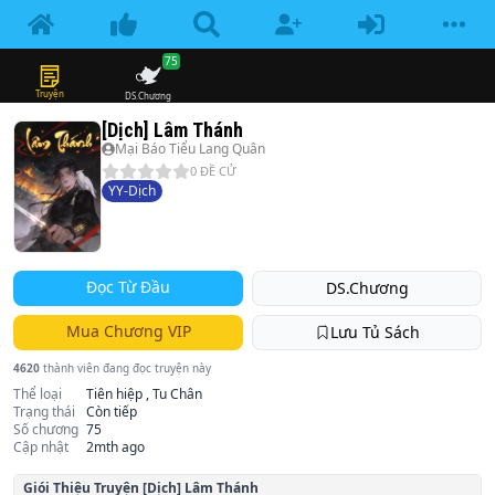
75
Truyện
DS.Chương
[Dịch] Lâm Thánh
Mại Báo Tiểu Lang Quân
0
ĐỀ CỬ
YY-Dịch
Đọc Từ Đầu
DS.Chương
Mua Chương VIP
Lưu Tủ Sách
4620
thành viên đang đọc truyện này
Thể loại
Tiên hiệp , Tu Chân
Trạng thái
Còn tiếp
Số chương
75
Cập nhật
2mth ago
Giói Thiệu Truyện
[Dịch] Lâm Thánh