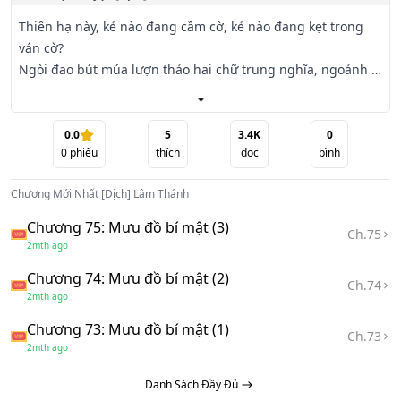
Thiên hạ này, kẻ nào đang cầm cờ, kẻ nào đang kẹt trong 
ván cờ?

Ngòi đao bút múa lượn thảo hai chữ trung nghĩa, ngoảnh 
mặt lại đã hóa phường nghịch tặc.

Trên điện Kim Loan ca múa triền miên, một nửa giang sơn 
sớm đọa cảnh điêu tàn.

0.0
5
3.4K
0
0
phiếu
thích
đọc
bình
Kẻ nào vinh hoa phong vương bái tướng, kẻ nào bi phẫn 
"đổi con cho nhau ăn"?

Chương Mới Nhất
[Dịch] Lâm Thánh
Mãn triều mũ đỏ áo tía thao thao bàn chuyện xã tắc, lại 
chẳng một ai thấu tỏ tiếng khóc than của muôn dân.
Chương 75: Mưu đồ bí mật (3)
Ch.
75
2mth ago
Chương 74: Mưu đồ bí mật (2)
Ch.
74
2mth ago
Chương 73: Mưu đồ bí mật (1)
Ch.
73
2mth ago
Danh Sách Đầy Đủ