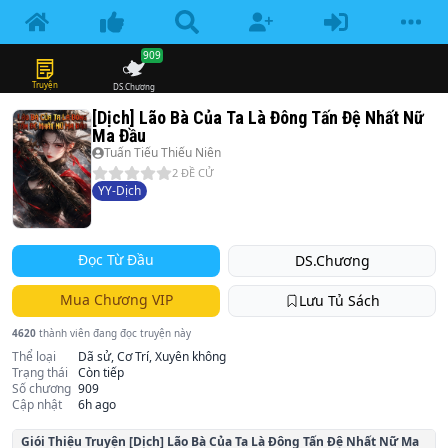
909
Truyện
DS.Chương
[Dịch] Lão Bà Của Ta Là Đông Tấn Đệ Nhất Nữ
Ma Đầu
Tuấn Tiếu Thiếu Niên
2
ĐỀ CỬ
YY-Dịch
Đọc Từ Đầu
DS.Chương
Mua Chương VIP
Lưu Tủ Sách
4620
thành viên đang đọc truyện này
Thể loại
Dã sử, Cơ Trí, Xuyên không
Trạng thái
Còn tiếp
Số chương
909
Cập nhật
6h ago
Giói Thiệu Truyện
[Dịch] Lão Bà Của Ta Là Đông Tấn Đệ Nhất Nữ Ma