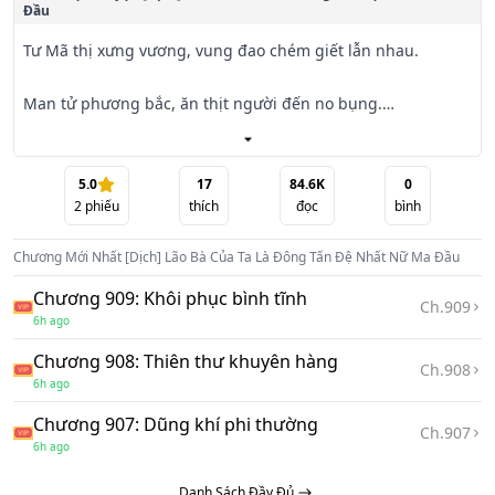
Đầu
Tư Mã thị xưng vương, vung đao chém giết lẫn nhau.

Man tử phương bắc, ăn thịt người đến no bụng.

Thế gia sợ hãi vỡ mật, đồng loạt chạy về phương nam.

5.0
17
84.6K
0
2
phiếu
thích
đọc
bình
Bách tính đói khát đến phát điên, trẻ con bị nấu trong nồi.

Chương Mới Nhất
[Dịch] Lão Bà Của Ta Là Đông Tấn Đệ Nhất Nữ Ma Đầu
Trên chiến trường, anh hùng liều mạng chém giết; trong 
cung điện, quý tộc say sưa đập thuốc.

Chương 909: Khôi phục bình tĩnh
Ch.
909
6h ago
Giết cha, em giết anh, nữ làm nô, nam làm thiếp…

Chương 908: Thiên thư khuyên hàng
Ch.
908
6h ago
Thời đại hoang đường này, khắp nơi đều là loạn thế.

Chương 907: Dũng khí phi thường
Ch.
907
Đường Vũ nói: “Ta chỉ muốn tự vệ, sống một đời tiêu dao.”

6h ago
Danh Sách Đầy Đủ