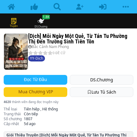
1.8K
Truyện
DS.Chương
[Dịch] Mỗi Ngày Một Quẻ, Từ Tán Tu Phường
Thị Đến Trường Sinh Tiên Tôn
Bắc Cảnh Nam Phong
0
ĐỀ CỬ
YY-Dịch
Đọc Từ Đầu
DS.Chương
Mua Chương VIP
Lưu Tủ Sách
4620
thành viên đang đọc truyện này
Thể loại
Tiên hiệp , Hệ thống
Trạng thái
Còn tiếp
Số chương
1807
Cập nhật
5d ago
Giói Thiệu Truyện
[Dịch] Mỗi Ngày Một Quẻ, Từ Tán Tu Phường Thị