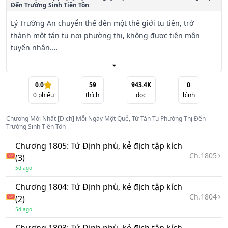
Đến Trường Sinh Tiên Tôn
Lý Trường An chuyển thế đến một thế giới tu tiên, trở 
thành một tán tu nơi phường thị, không được tiên môn 
tuyển nhận.

Thiên phú bình thường, thân phận thấp kém, hắn vốn cho 
rằng con đường trường sinh đã vô vọng. May mắn thay, 
0.0
59
943.4K
0
0
phiếu
thích
đọc
bình
hắn thức tỉnh hệ thống 【 Mỗi ngày hỏi quẻ 】.

Chương Mới Nhất
[Dịch] Mỗi Ngày Một Quẻ, Từ Tán Tu Phường Thị Đến
【 Quẻ hôm nay · Cát 】: Ngươi lên núi đốn củi, vô tình 
Trường Sinh Tiên Tôn
phát hiện một hang hồ ly, bên trong tìm được một ngọc 
Chương 1805: Tứ Định phù, kẻ địch tập kích
giản chứa truyền thừa Phù Lục.

Ch.
1805
(3)
5d ago
【 Quẻ hôm nay · Hung 】: Ngươi bị cướp tu để mắt tới, đối 
phương có ý đồ lừa ngươi rời khỏi phường thị.

Chương 1804: Tứ Định phù, kẻ địch tập kích
Ch.
1804
(2)
【 Quẻ hôm nay · Đại cát 】: Tại khu giao dịch phường thị, 
5d ago
ngươi phát hiện một quả trứng Huyền Thủy Quy có huyết 