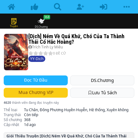
368
Truyện
DS.Chương
[Dịch] Ném Về Quá Khứ, Chó Của Ta Thành
Thái Cổ Hắc Hoàng?
Trích Tinh Ly Miêu
0
ĐỀ CỬ
YY-Dịch
Đọc Từ Đầu
DS.Chương
Mua Chương VIP
Lưu Tủ Sách
4620
thành viên đang đọc truyện này
Thể loại
Tu Chân, Đông Phương Huyền Huyễn, Hệ thống, Xuyên không
Trạng thái
Còn tiếp
Số chương
368
Cập nhật
1d ago
Giói Thiệu Truyện
[Dịch] Ném Về Quá Khứ, Chó Của Ta Thành Thái