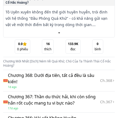
Cổ Hắc Hoàng?
Tô Uyên xuyên không đến thế giới huyền huyễn, trói định 
với hệ thống "Đầu Phóng Quá Khứ" - có khả năng gửi vạn 
vật về một thời điểm bất kỳ trong dòng thời gian.

Hắn đảo mắt, khóa chặt mục tiêu vào chú chó Tiểu Hắc 
đang gặm xương ngay trước mặt, quyết định dùng thú 
0.0
16
133.9K
0
0
phiếu
thích
đọc
bình
cưng của mình để làm thí nghiệm đầu tiên.

Chương Mới Nhất
[Dịch] Ném Về Quá Khứ, Chó Của Ta Thành Thái Cổ Hắc
【 Thời điểm đầu phóng: Kỷ nguyên Hắc Ám mười vạn năm 
Hoàng?
trước. 】

Chương 368: Dưới địa tiên, tất cả đều là sâu
【 Đối tượng đầu phóng: Chó mực (Tiểu Hắc). 】

Ch.
368
kiến!
1d ago
【 Mười vạn năm trước: Chú chó của ngươi xuất hiện tại kỷ 
nguyên Hắc Ám thời Thượng Cổ. Hoàn toàn không có chút 
Chương 367: Thần du thức hải, khi còn sống
tu vi nào, nó chỉ có thể thoi thóp kéo dài hơi tàn. Tình cờ, 
Ch.
367
hắn rốt cuộc mang tu vi bực nào?
nó liếm được một giọt tinh huyết của Hoang thú, huyết 
17d ago
mạch lột xác, chính thức có được năng lực tu hành. 】
