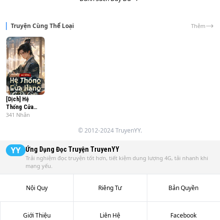
Truyện Cùng Thể Loại
Thêm
[Dịch] Hệ
Thống Cửa
341 Nhân
Hàng Ở Dị Giới
- Full
© 2012-2024 TruyenYY.
YY
Ứng Dụng Đọc Truyện
TruyenYY
Trải nghiệm đọc truyện tốt hơn, tiết kiệm dung lượng 4G, tải nhanh khi
mạng yếu.
Nội Quy
Riêng Tư
Bản Quyền
Giới Thiệu
Liên Hệ
Facebook