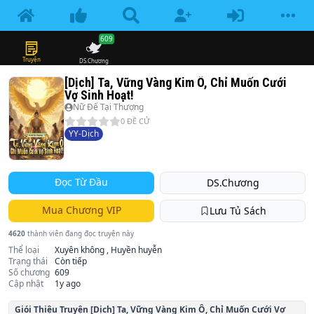
609
Truyện
DS.Chương
[Dịch] Ta, Vững Vàng Kim Ô, Chỉ Muốn Cưới
Vợ Sinh Hoạt!
Nữ Đế Tại Thượng
0
ĐỀ CỬ
YY-Dịch
Đọc Từ Đầu
DS.Chương
Mua Chương VIP
Lưu Tủ Sách
4620
thành viên đang đọc truyện này
Thể loại
Xuyên không , Huyền huyễn
Trạng thái
Còn tiếp
Số chương
609
Cập nhật
1y ago
Giói Thiệu Truyện
[Dịch] Ta, Vững Vàng Kim Ô, Chỉ Muốn Cưới Vợ