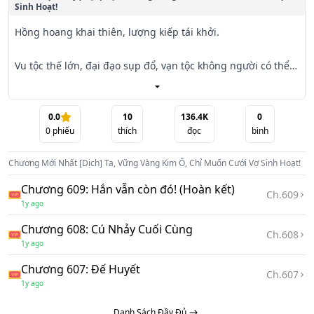
Sinh Hoạt!
Hồng hoang khai thiên, lượng kiếp tái khởi.

Vu tộc thế lớn, đại đạo sụp đổ, vạn tộc không người có thể 
chống đỡ.

Tiên thiên đại năng, chư tộc thủ lĩnh, cùng nhau tề tụ Thái 
Dương tinh, ba lần quỳ, chín lần lạy, khẩn cầu Thái Dương 
0.0
10
136.4K
0
0
phiếu
thích
đọc
bình
Thần – Phù Quang đại nhân rời núi.

Chương Mới Nhất
[Dịch] Ta, Vững Vàng Kim Ô, Chỉ Muốn Cưới Vợ Sinh Hoạt!
Phù Quang yên lặng ngồi giữa nhật luân, một tay nướng 
cá, một tay gãi bụng, nghe xong toàn bộ tố khổ cầu viện, 
Chương 609: Hắn vẫn còn đó! (Hoàn kết)
Ch.
609
trầm ngâm thật lâu…
1y ago
Chương 608: Cú Nhảy Cuối Cùng
Ch.
608
1y ago
Chương 607: Đế Huyết
Ch.
607
1y ago
Danh Sách Đầy Đủ