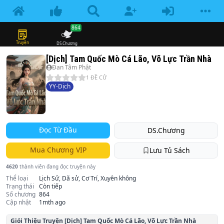
864
Truyện
DS.Chương
[Dịch] Tam Quốc Mò Cá Lão, Võ Lực Trần Nhà
Đan Tâm Phật
1
ĐỀ CỬ
YY-Dịch
Đọc Từ Đầu
DS.Chương
Mua Chương VIP
Lưu Tủ Sách
4620
thành viên đang đọc truyện này
Thể loại
Lịch Sử, Dã sử, Cơ Trí, Xuyên không
Trạng thái
Còn tiếp
Số chương
864
Cập nhật
1mth ago
Giói Thiệu Truyện
[Dịch] Tam Quốc Mò Cá Lão, Võ Lực Trần Nhà