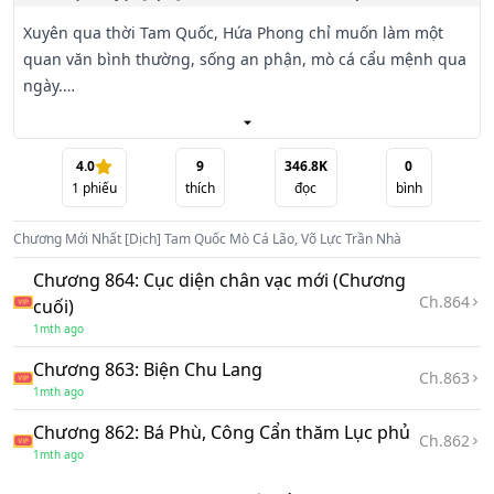
Xuyên qua thời Tam Quốc, Hứa Phong chỉ muốn làm một 
quan văn bình thường, sống an phận, mò cá cẩu mệnh qua 
ngày.

Ai ngờ lại bị 【 Hệ thống thành tựu võ lực 】 trói chặt, ép 
hắn mỗi ngày đều phải mạnh lên.

4.0
9
346.8K
0
1
phiếu
thích
đọc
bình
Một tay vác cờ nha môn, dọa cho chư tướng doanh Tào hồn 
vía lên mây;

Chương Mới Nhất
[Dịch] Tam Quốc Mò Cá Lão, Võ Lực Trần Nhà
Thuận miệng bàn luận thiên hạ, khiến người nghe kinh hãi 
như gặp Thiên Nhân.

Chương 864: Cục diện chân vạc mới (Chương
Ch.
864
cuối)
Tào Tháo cảm thán:

1mth ago
“Tiên sinh quả thật là Tiêu Hà của ta!”

Chương 863: Biện Chu Lang
Ch.
863
1mth ago
Hứa Phong bất đắc dĩ đáp:

“Chúa công, ta chỉ muốn quản lương thảo thôi mà……”

Chương 862: Bá Phù, Công Cẩn thăm Lục phủ
Ch.
862
1mth ago
Nhưng khi tận mắt thấy quân Khăn Vàng tập kích, ân nhân 