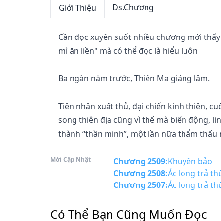
Ds.Chương
Giới Thiệu
Cần đọc xuyên suốt nhiều chương mới thấy 
mì ăn liền" mà có thể đọc là hiểu luôn

Ba ngàn năm trước, Thiên Ma giáng lâm.

Tiên nhân xuất thủ, đại chiến kinh thiên, cu
song thiên địa cũng vì thế mà biến động, lin
thành “thần minh”, một lần nữa thẩm thấu 
Mới Cập Nhật
Hơn một trăm sáu mươi năm trước, thần vật
Chương 2509
:
Khuyên bảo
Chương 2508
:
Ác long trả thù
Màu mỡ Xích Mạt cao nguyên, chiến vô bất t
Chương 2507
:
Ác long trả thù
hoang.

Có Thể Bạn Cũng Muốn Đọc
Hiện tại ta, giáng lâm!
