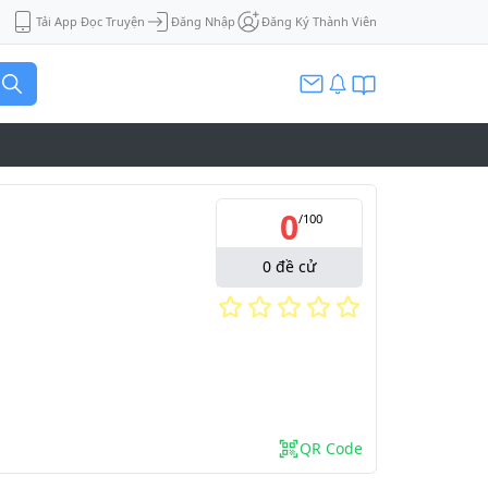
Tải App Đọc Truyện
Đăng Nhập
Đăng Ký Thành Viên
0
/
100
0
đề cử
QR Code