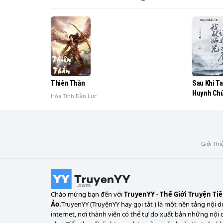
Truy tìm manh mối tiên nhân lưu lại, xoay 
Mà tất cả khởi nguyên, đều bắt đầu từ việc
tráng của lịch sử!
Thiên Thần
Sau Khi Ta
Huynh Ch
Hỏa Tinh Dẫn Lực
Giới Thi
Chào mừng bạn đến với
TruyenYY - Thế Giới Truyện Ti
Ảo.
TruyenYY (TruyệnYY hay gọi tắt ) là một nền tảng nội d
internet, nơi thành viên có thể tự do xuất bản những nội 