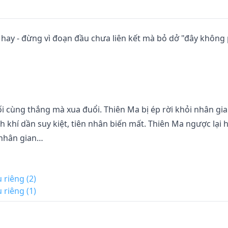
hay - đừng vì đoạn đầu chưa liên kết mà bỏ dở "đây không 
ối cùng thắng mà xua đuổi. Thiên Ma bị ép rời khỏi nhân gia
h khí dần suy kiệt, tiên nhân biến mất. Thiên Ma ngược lại 
nhân gian…

 giáng lâm.

 riêng (2)
hắng Bàn Long cổ thành, tất cả đều hóa thành cát bụi vàng
 riêng (1)