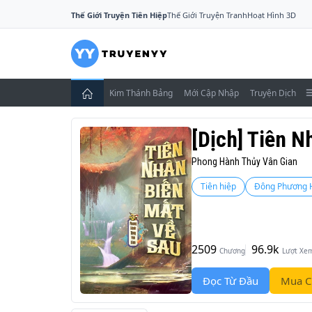
Thế Giới Truyện Tiên Hiệp
Thế Giới Truyện Tranh
Hoạt Hình 3D
Kim Thánh Bảng
Mới Cập Nhập
Truyện Dịch
[Dịch] Tiên N
Phong Hành Thủy Vân Gian
Tiên hiệp
Đông Phương 
2509
96.9k
Chương
Lượt Xe
Đọc Từ Đầu
Mua C