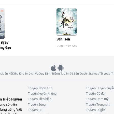
chuyển số mệnh đã định, giải khai chân tướng Tiên – Ma…

 trở lại Bàn Long cổ thành, để thân chứng những gợn sóng b
Bán Tiên
 Bị Sư
Dược Thiên Sầu
ứng Đạo
ệu
Liên Hệ
Điều Khoản Dịch Vụ
Quy Định Riêng Tư
Vấn Đề Bản Quyền
Sitemap
Tải Logo 
Truyện
Ngôn tình
Truyện
Huyền huyễ
Truyện
Xuyên không
Truyện
Cổ đại
Truyện
Tiên hiệp
Truyện
Đam mỹ
ên Hiệp Huyền
ung số trên
Truyện
Sủng
Truyện
Trọng sinh
dung tiếng Việt
Truyện
HE
Truyện
Dị giới