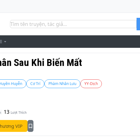
hân Sau Khi Biến Mất
Huyền Huyễn
Cơ Trí
Phàm Nhân Lưu
YY-Dịch
13
m
Lượt Thích
hương VIP