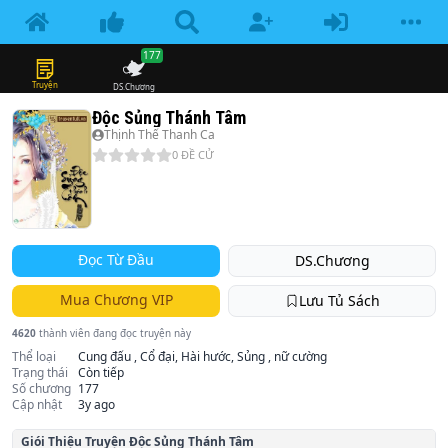
177
Truyện
DS.Chương
Độc Sủng Thánh Tâm
Thịnh Thế Thanh Ca
0
ĐỀ CỬ
Đọc Từ Đầu
DS.Chương
Mua Chương VIP
Lưu Tủ Sách
4620
thành viên đang đọc truyện này
Thể loại
Cung đấu , Cổ đại, Hài hước, Sủng , nữ cường
Trạng thái
Còn tiếp
Số chương
177
Cập nhật
3y ago
Giói Thiệu Truyện
Độc Sủng Thánh Tâm