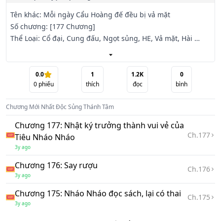
Tên khác: Mỗi ngày Cẩu Hoàng đế đều bị vả mặt

Số chương: [177 Chương]

Thể Loại: Cổ đại, Cung đấu, Ngọt sủng, HE, Vả mặt, Hài 
hước, Nam cường, Nữ cường, 16+

Edit: Team Lãnh Cung.

Người phụ trách: Hy Hoàng Thái Phi.

0.0
1
1.2K
0
0
phiếu
thích
đọc
bình
Năm xưa Tần gia cô nương đội nón xanh cho người con trai 
Chương Mới Nhất
Độc Sủng Thánh Tâm
đó nhưng hiện giờ hắn lại đăng cơ xưng đế

Chương 177: Nhật ký trưởng thành vui vẻ của
Toàn bộ mọi người trong Đại Diệp triều đều háo hứng chờ 
Ch.
177
Tiêu Nháo Nháo
xem Tần gia gặp xui xẻo.

3y ago
Chương 176: Say rượu
Sau đó, Tần gia đền bù cho Hoàng thượng một cô nương 
Ch.
176
3y ago
khác.

Chương 175: Nháo Nháo đọc sách, lại có thai
Ch.
175
Nghe đồn cô nương này lớn lên lả lướt xinh đẹp, ngoan 
3y ago
ngoan đáng yêu, một lần đạt được thánh tâm.
