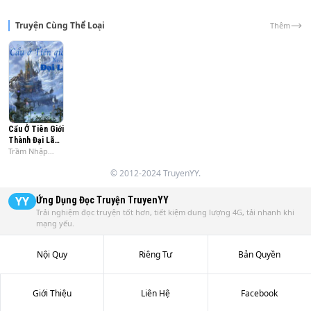
Truyện Cùng Thể Loại
Thêm
Cẩu Ở Tiên Giới
Thành Đại Lão
Trầm Nhập
(Bản Dịch)
Thái Bình
© 2012-2024 TruyenYY.
Dương
YY
Ứng Dụng Đọc Truyện
TruyenYY
Trải nghiệm đọc truyện tốt hơn, tiết kiệm dung lượng 4G, tải nhanh khi
mạng yếu.
Nội Quy
Riêng Tư
Bản Quyền
Giới Thiệu
Liên Hệ
Facebook