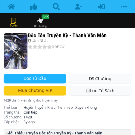
1.4K
Truyện
DS.Chương
Độc Tôn Truyền Kỳ - Thanh Vân Môn
Lâm Nhất
0
ĐỀ CỬ
Đọc Từ Đầu
DS.Chương
Mua Chương VIP
Lưu Tủ Sách
4620
thành viên đang đọc truyện này
Thể loại
Huyền huyễn, Khác, Tiên hiệp , Xuyên không
Trạng thái
Còn tiếp
Số chương
1428
Cập nhật
3y ago
Giói Thiệu Truyện
Độc Tôn Truyền Kỳ - Thanh Vân Môn