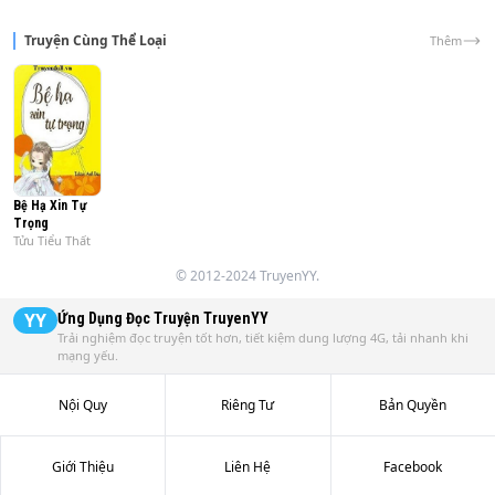
Phần bình luận đều là lời chúc phúc cùng ngưỡng mộ.

Truyện Cùng Thể Loại
Thêm
Một năm trước, cậu ta còn thề thốt nhất định sẽ đến 
trường tôi.

Giờ cậu đến thật rồi, nhưng là đến cùng bạn gái mới.
Bệ Hạ Xin Tự
Trọng
Tửu Tiểu Thất
© 2012-2024 TruyenYY.
YY
Ứng Dụng Đọc Truyện
TruyenYY
Trải nghiệm đọc truyện tốt hơn, tiết kiệm dung lượng 4G, tải nhanh khi
mạng yếu.
Nội Quy
Riêng Tư
Bản Quyền
Giới Thiệu
Liên Hệ
Facebook