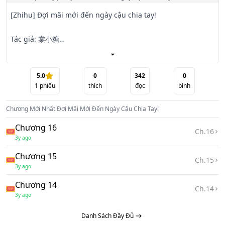
[Zhihu] Đợi mãi mới đến ngày cậu chia tay!

Tác giả: 棠小糖

Dịch: Tắc

5.0
0
342
0
1
phiếu
thích
đọc
bình
Giới thiệu:

Chương Mới Nhất
Đợi Mãi Mới Đến Ngày Cậu Chia Tay!
Ngày thi đại học, video phỏng vấn của em gái tôi nhờ nhan 
sắc của nó mà trở nên nổi tiếng.

Chương 16
Ch.
16
3y ago
Điều đáng nói là nó và bạn trai (cũ) của tôi lại bẽn lẽn nắm 
Chương 15
tay nhau...

Ch.
15
3y ago
"Hy vọng chúng em có thể cùng đỗ vào một trường đại 
Chương 14
Ch.
14
học", Tống Triết mỉm cười, từ đầu đến cuối không rời mắt 
3y ago
khỏi nửa kia.

Danh Sách Đầy Đủ