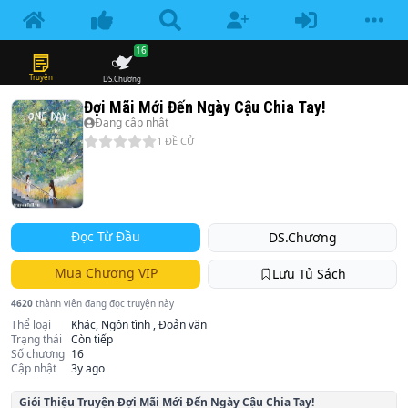
16
Truyện
DS.Chương
Đợi Mãi Mới Đến Ngày Cậu Chia Tay!
Đang cập nhật
1
ĐỀ CỬ
Đọc Từ Đầu
DS.Chương
Mua Chương VIP
Lưu Tủ Sách
4620
thành viên đang đọc truyện này
Thể loại
Khác, Ngôn tình , Đoản văn
Trạng thái
Còn tiếp
Số chương
16
Cập nhật
3y ago
Giói Thiệu Truyện
Đợi Mãi Mới Đến Ngày Cậu Chia Tay!