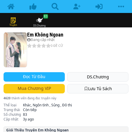
83
Truyện
DS.Chương
Em Không Ngoan
Đang cập nhật
0
ĐỀ CỬ
Đọc Từ Đầu
DS.Chương
Mua Chương VIP
Lưu Tủ Sách
4620
thành viên đang đọc truyện này
Thể loại
Khác, Ngôn tình , Sủng , Đô thị
Trạng thái
Còn tiếp
Số chương
83
Cập nhật
3y ago
Giói Thiệu Truyện
Em Không Ngoan