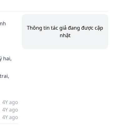
ình 
Thông tin tác giả đang được cập
nhật
 hai, 
rai, 
con 
4Y ago
4Y ago
4Y ago
 