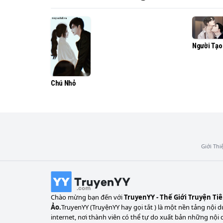
trọng, vẫn là bà nội Lâm lên tiếng, bà cụ 
trai nhỏ đã thành hình,

bèn vỗ bàn bảo: "Đẻ! Tụi bây nuôi không nổ
Người Tạo
Chú Nhỏ
Giới Thi
Chào mừng bạn đến với
TruyenYY - Thế Giới Truyện Ti
Ảo.
TruyenYY (TruyệnYY hay gọi tắt ) là một nền tảng nội d
internet, nơi thành viên có thể tự do xuất bản những nội 