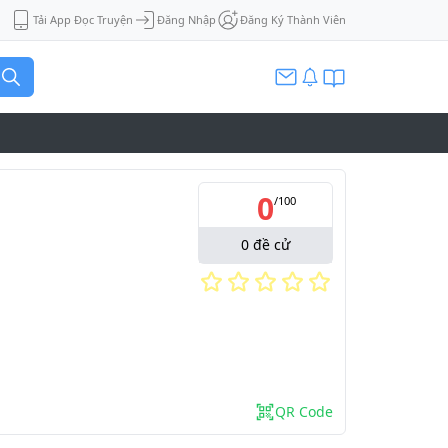
Tải App Đọc Truyện
Đăng Nhập
Đăng Ký Thành Viên
0
/
100
0
đề cử
QR Code