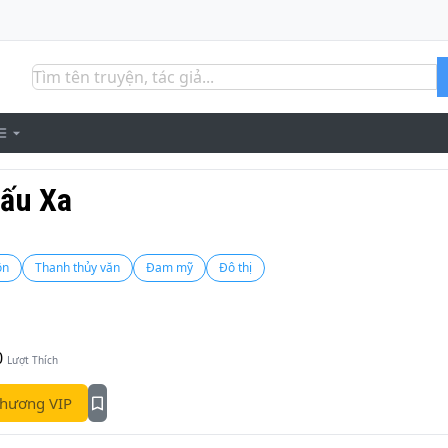
ấu Xa
ôn
Thanh thủy văn
Đam mỹ
Đô thị
0
Lượt Thích
hương VIP