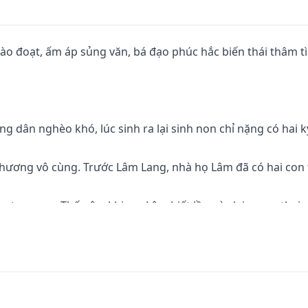
hào đoạt, ấm áp sủng văn, bá đạo phúc hắc biến thái thâm t
g dân nghèo khó, lúc sinh ra lại sinh non chỉ nặng có hai ký
hương vô cùng. Trước Lâm Lang, nhà họ Lâm đã có hai con t
hư trọn vẹn. Thế nên, khi mẹ Lâm biết lần này lại mang thai 
ng.

đất bán lưng cho trời mà nói, ba con trai quả thực có chút