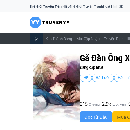
Thế Giới Truyện Tiên Hiệp
Thế Giới Truyện Tranh
Hoạt Hình 3D
Kim Thánh Bảng
Mới Cập Nhập
Truyện Dịch
Gã Đàn Ông X
Đang cập nhật
HE
Hài hước
Hào m
215
2.9k
Chương
Lượt Xem
Đọc Từ Đầu
Mua C