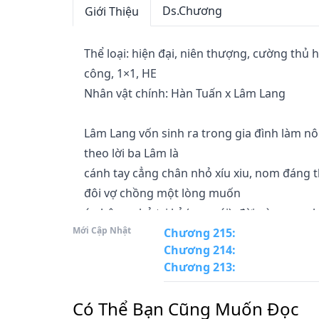
Ds.Chương
Giới Thiệu
Thể loại: hiện đại, niên thượng, cường thủ 
công, 1×1, HE

Nhân vật chính: Hàn Tuấn x Lâm Lang

Lâm Lang vốn sinh ra trong gia đình làm nôn
theo lời ba Lâm là

cánh tay cẳng chân nhỏ xíu xiu, nom đáng t
đôi vợ chồng một lòng muốn

áo bông nhỏ tri kỷ (con gái), đời này xem n
Mới Cập Nhật
trai, chẳng những không

Chương 215
:
Chương 214
:
vui sướng, ngược lại còn tính phá bỏ Lâm La
Chương 213
:
Chung quy đối với hai vợ chồng bán mặt cho 
Có Thể Bạn Cũng Muốn Đọc
đáng sợ. Thời khắc quan
