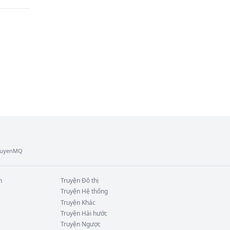
cháu 
ày.
TruyenMQ
n
Truyện
Đô thị
Truyện
Hệ thống
Truyện
Khác
Truyện
Hài hước
Truyện
Ngược