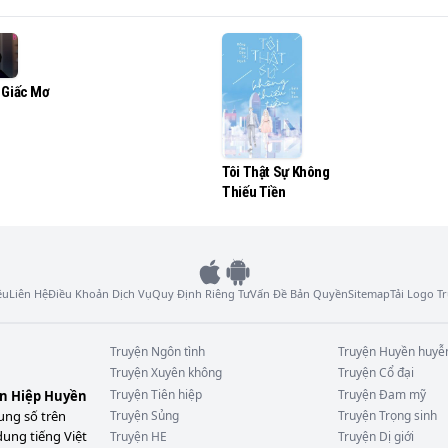
tư tưởng truyền thống, nói sao cũng không nhẫn tâm vứt bỏ 
i tao nuôi!". Và như vậy Lâm Lang có mặt trong cuộc sống n
 Giấc Mơ
Tôi Thật Sự Không
Thiếu Tiền
ệu
Liên Hệ
Điều Khoản Dịch Vụ
Quy Định Riêng Tư
Vấn Đề Bản Quyền
Sitemap
Tải Logo 
Truyện
Ngôn tình
Truyện
Huyền huyễ
Truyện
Xuyên không
Truyện
Cổ đại
Truyện
Tiên hiệp
Truyện
Đam mỹ
ên Hiệp Huyền
ung số trên
Truyện
Sủng
Truyện
Trọng sinh
dung tiếng Việt
Truyện
HE
Truyện
Dị giới