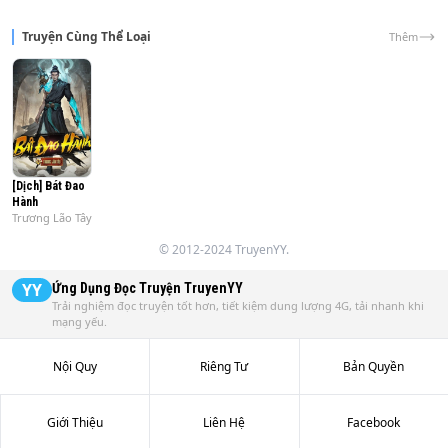
Truyện Cùng Thể Loại
Thêm
[Dịch] Bát Đao
Hành
Trương Lão Tây
© 2012-2024 TruyenYY.
YY
Ứng Dụng Đọc Truyện
TruyenYY
Trải nghiệm đọc truyện tốt hơn, tiết kiệm dung lượng 4G, tải nhanh khi
mạng yếu.
Nội Quy
Riêng Tư
Bản Quyền
Giới Thiệu
Liên Hệ
Facebook