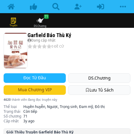
71
Truyện
DS.Chương
Garfield Báo Thù Ký
Đang cập nhật
0
ĐỀ CỬ
Đọc Từ Đầu
DS.Chương
Mua Chương VIP
Lưu Tủ Sách
4620
thành viên đang đọc truyện này
Thể loại
Huyền huyễn, Ngược, Trọng sinh, Đam mỹ, Đô thị
Trạng thái
Còn tiếp
Số chương
71
Cập nhật
3y ago
Giói Thiệu Truyện
Garfield Báo Thù Ký