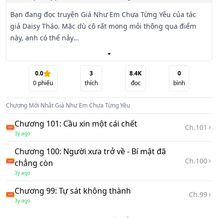
Bạn đang đọc truyện Giá Như Em Chưa Từng Yêu của tác 
giả Daisy Tháo. Mặc dù cô rất mong mỏi thông qua điểm 
này, anh có thể nảy

sinh tình cảm với mình.

0.0
3
8.4K
0
0
phiếu
thích
đọc
bình
Chương Mới Nhất
Giá Như Em Chưa Từng Yêu
Cho đến một ngày cô thật sự mang trong mình giọt máu 
Chương 101: Cầu xin một cái chết
Ch.
101
của anh. Cô đem theo đầy hi vọng để xây nên một gia đình. 
3y ago
Còn anh, chính tay

Chương 100: Người xưa trở về - Bí mật đã
anh đã đem hi vọng của cô vùi xuống đáy của sự đau khổ.

Ch.
100
chẳng còn
3y ago
Chương 99: Tự sát không thành
Ch.
99
3y ago
Khi mà tình yêu đã có sự chen chân của kẻ thứ ba khi mà 