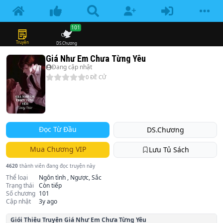
101
Truyện
DS.Chương
Giá Như Em Chưa Từng Yêu
Đang cập nhật
0
ĐỀ CỬ
Đọc Từ Đầu
DS.Chương
Mua Chương VIP
Lưu Tủ Sách
4620
thành viên đang đọc truyện này
Thể loại
Ngôn tình , Ngược, Sắc
Trạng thái
Còn tiếp
Số chương
101
Cập nhật
3y ago
Giói Thiệu Truyện
Giá Như Em Chưa Từng Yêu